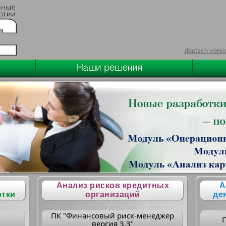
deutsch versi
Анализ рисков кредитных
А
отки
организаций
де
ПК "Финансовый риск-менеджер
версия 3.3"