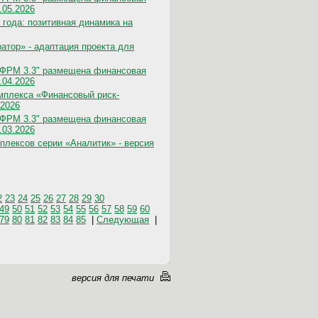
.05.2026
 года: позитивная динамика на
тор» - адаптация проекта для
"ФРМ 3.3" размещена финансовая
.04.2026
мплекса «Финансовый риск-
.2026
"ФРМ 3.3" размещена финансовая
.03.2026
лексов серии «Аналитик» - версия
2
23
24
25
26
27
28
29
30
49
50
51
52
53
54
55
56
57
58
59
60
79
80
81
82
83
84
85
|
Следующая
|
версия для печати