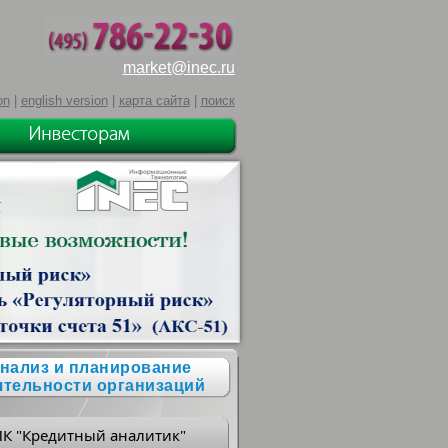
market@inec.ru
on
|
english version
|
карта сайта
|
поиск
нализ и планирование
ятельности организаций
ПК "Кредитный аналитик"