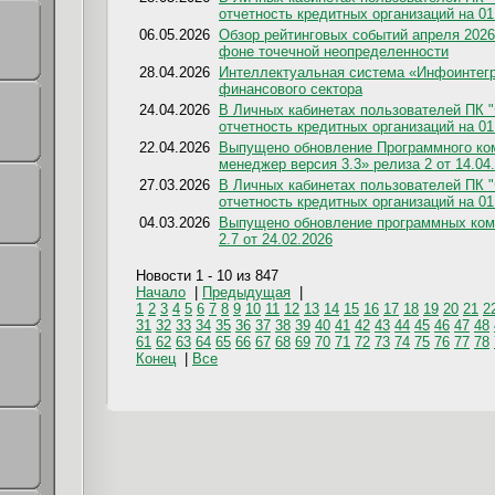
отчетность кредитных организаций на 01
06.05.2026
Обзор рейтинговых событий апреля 2026
фоне точечной неопределенности
28.04.2026
Интеллектуальная система «Инфоинтегра
финансового сектора
24.04.2026
В Личных кабинетах пользователей ПК 
отчетность кредитных организаций на 01
22.04.2026
Выпущено обновление Программного ко
менеджер версия 3.3» релиза 2 от 14.04
27.03.2026
В Личных кабинетах пользователей ПК 
отчетность кредитных организаций на 01
04.03.2026
Выпущено обновление программных комп
2.7 от 24.02.2026
Новости
1 - 10
из 847
Начало
|
Предыдущая
|
1
2
3
4
5
6
7
8
9
10
11
12
13
14
15
16
17
18
19
20
21
2
31
32
33
34
35
36
37
38
39
40
41
42
43
44
45
46
47
48
61
62
63
64
65
66
67
68
69
70
71
72
73
74
75
76
77
78
Конец
|
Все