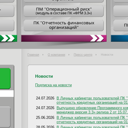
ПM "Операционный риск"
"
(модуль в составе ПК «ФРМ 3.3»)
ПK "Отчетность финансовых
П
организаций"
Главная
О компании
Пресс-центр
Новости
Новости
Подписка на новости
24.07.2026
В Личных кабинетах пользователей ПК 
отчетность кредитных организаций на 01
24.07.2026
Выпущено обновление Программного ко
менеджер версия 3.3» релиза 2 от 15.07
25.06.2026
В Личных кабинетах пользователей ПК 
отчетность кредитных организаций на 01
28.05.2026
В Личных кабинетах пользователей ПК 