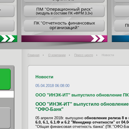
ПM "Операционный риск"
"
(модуль в составе ПК «ФРМ 3.3»)
ПK "Отчетность финансовых
П
организаций"
Главная
О компании
Пресс-центр
Новости
Новости
05.04.2018 06:08:00
ООО "ИНЭК-ИТ" выпустило обновление ПК
ООО "ИНЭК-ИТ" выпустило обновление 
"ОФО-Банк"
05 апреля 2018г. выпущено
обновление релиза 8 в
6.0, 6.1, 6.1.Ф и 6.2 "Менеджер отчетности" от 04.0
"Общая финансовая отчетность банка" (ПК "ОФО-Бан