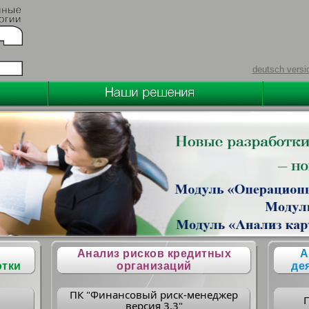
deutsch versi
Анализ рисков кредитных
А
отки
организаций
де
ПК "Финансовый риск-менеджер
версия 3.3"