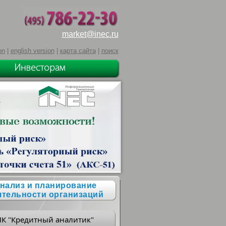
market@inec.ru
on
|
english version
|
карта сайта
|
поиск
нализ и планирование
ятельности организаций
ПК "Кредитный аналитик"