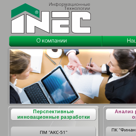
Перспективные
Анализ 
инновационные разработки
о
ПК "Финан
ПМ "АКС-51"