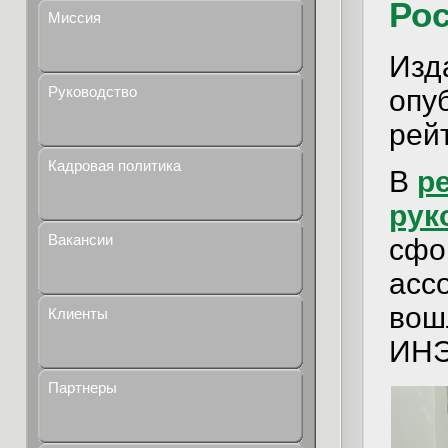
Ро
Миссия
Изд
Руководство
опу
рей
Кадровая политика
В
р
рук
Вакансии
сфо
асс
вош
Клиенты
ИНЭ
Партнеры