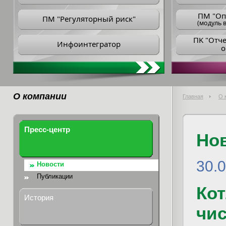
ПM "Оп
ПМ "Регуляторный риск"
(модуль в
ПK "Отч
Инфоинтегратор
о
О компании
Главная
О 
Пресс-центр
Но
30.
Новости
Публикации
Кот
История
чи