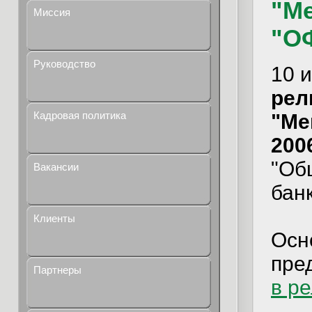
"Ме
Миссия
"О
Руководство
10 
рели
Кадровая политика
"Ме
2006
"Об
Вакансии
бан
Клиенты
Осн
пре
Партнеры
в р