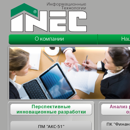
Перспективные
Анализ 
инновационные разработки
о
ПК "Финан
ПМ "АКС-51"