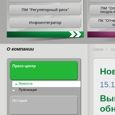
ПM "Оп
ПМ "Регуляторный риск"
(модуль в
ПK "Отч
Инфоинтегратор
о
О компании
Главная
О 
Пресс-центр
Но
15.
Новости
Публикации
Вы
История
обн