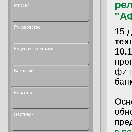
рел
Миссия
"А
Руководство
15 
тех
Кадровая политика
10.
про
фин
Вакансии
банк
Клиенты
Осн
обн
Партнеры
пре
в р