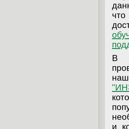
дан
что
дос
обу
под
В 
про
наш
"ИН
ко
поп
нео
и к