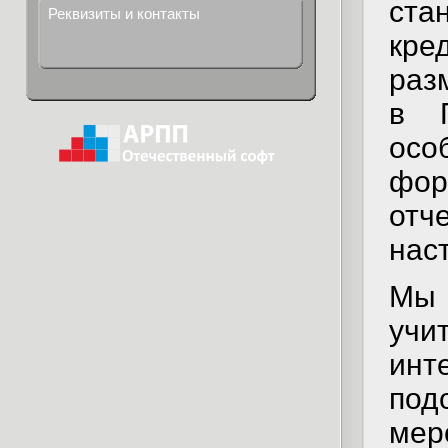
ст
Реквизиты и контакты
кре
раз
в 
осо
фо
отч
нас
Мы 
учи
инт
по
мер