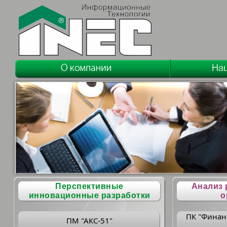
Перспективные
Анализ 
инновационные разработки
о
ПК "Финан
ПМ "АКС-51"