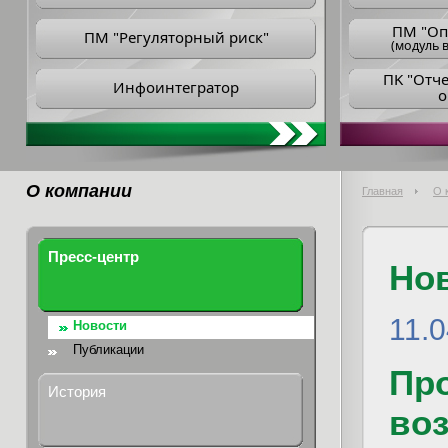
ПM "Оп
ПМ "Регуляторный риск"
(модуль в
ПK "Отч
Инфоинтегратор
о
О компании
Главная
О 
Пресс-центр
Но
11.
Новости
Публикации
Пр
История
во