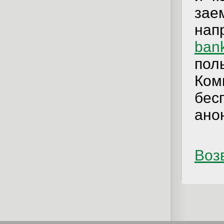
зае
нап
ban
пол
Ком
бес
ано
Возв