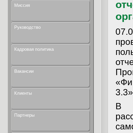
отч
Миссия
ор
Руководство
07
пр
Кадровая политика
пол
отч
Пр
Вакансии
«Фи
3.3»
Клиенты
В 
ра
Партнеры
са