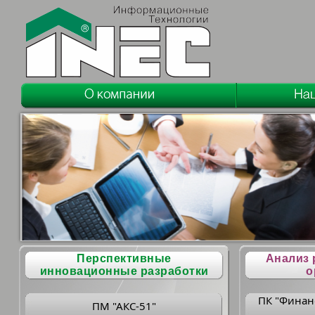
Перспективные
Анализ 
инновационные разработки
о
ПК "Финан
ПМ "АКС-51"