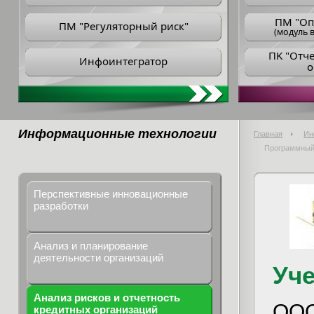
ПM "Оп
ПМ "Регуляторный риск"
(модуль в
ПK "Отч
Инфоинтегратор
о
Информационные технологии
Главная
Ин
Программный 
Перспективные инновационные
разработки
Анализ и планирование
деятельности организаций
Уч
Анализ рисков и отчетность
ООО
кредитных организаций