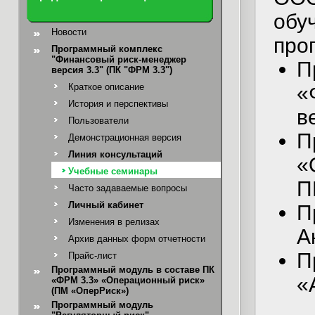
обу
Новости
про
Программный комплекс
"Финансовый риск-менеджер
П
версия 3.3" (ПК "ФРМ 3.3")
Краткое описание
«
История и перспективы
в
Пользователи
Демонстрационная версия
Линия консультаций
«
Учебные семинары
П
Часто задаваемые вопросы
Личный кабинет
П
Изменения в релизах
А
Архив данных форм отчетности
П
Прайс-лист
Программный модуль в составе ПК
«
«ФРМ 3.3» «Операционный риск»
(ПМ «ОперРиск»)
Программный модуль