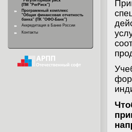
"Регуляторный риск"
При
(ПМ "РегРиск")
спе
Программный комплекс
"Общая финансовая отчетность
банка"
(ПК "ОФО-Банк")
дей
Аккредитация в Банке России
ус
Контакты
соо
про
Уче
фо
инд
Что
пр
нап