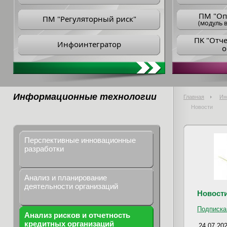
ПM "Оп
ПМ "Регуляторный риск"
(модуль в
ПK "Отч
Инфоинтегратор
о
Информационные технологии
Главная
Ин
Новости
Перспективные инновационные
разработки
Анализ и планирование
деятельности организаций
Новост
Подписка
Анализ рисков и отчетность
кредитных организаций
24.07.20