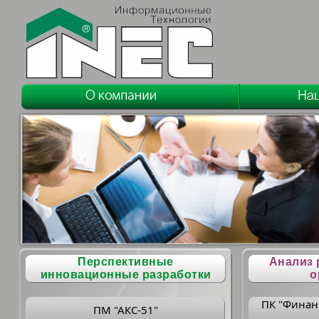
Перспективные
Анализ 
инновационные разработки
о
ПК "Финан
ПМ "АКС-51"