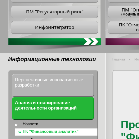
ПM "Оп
ПМ "Регуляторный риск"
(модуль в
ПK "Отч
Инфоинтегратор
о
Информационные технологии
Главная
Ин
Перспективные инновационные
разработки
Анализ и планирование
деятельности организаций
Пр
Новости
ПК "Финансовый аналитик"
"Ф