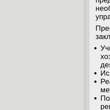
не
упр
Пр
закл
У
х
де
Ис
Р
ме
П
ре