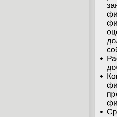
з
ф
ф
оц
д
со
Р
до
Ко
ф
пр
фи
С