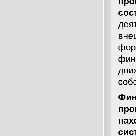
про
сос
дея
вне
фор
фин
дв
соб
Фи
пр
нах
сис