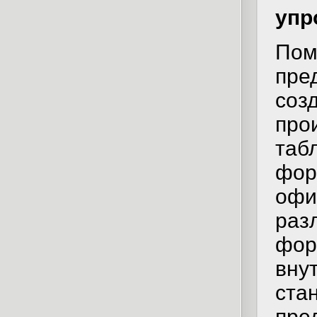
упр
По
пр
со
пр
та
фор
оф
ра
фо
вн
ста
пр