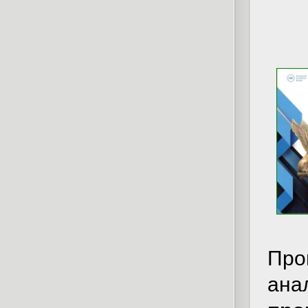
Про
ан