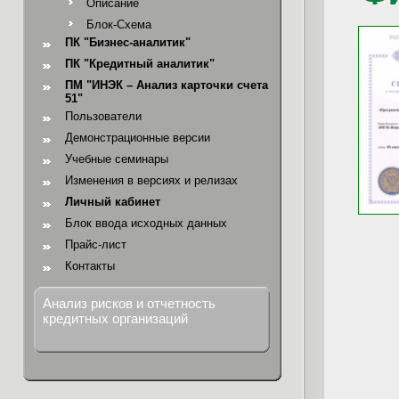
Описание
Блок-Схема
ПК "Бизнес-аналитик"
ПК "Кредитный аналитик"
ПМ "ИНЭК – Анализ карточки счета
51"
Пользователи
Демонстрационные версии
Учебные семинары
Изменения в версиях и релизах
Личный кабинет
Блок ввода исходных данных
Прайс-лист
Контакты
Анализ рисков и отчетность
кредитных организаций