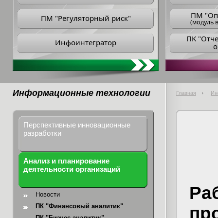
ПM "Оп
ПМ "Регуляторный риск"
(модуль в
ПK "Отч
Инфоинтегратор
о
Информационные технологии
Главная
Ин
Перспективные инновационные
разработки
Анализ и планирование
деятельности организаций
Ра
Новости
ПК "Финансовый аналитик"
пр
ПК "Бизнес-аналитик"