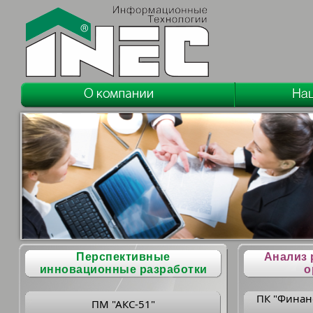
Перспективные
Анализ 
инновационные разработки
о
ПК "Финан
ПМ "АКС-51"