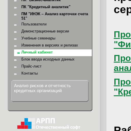
се
ПК "Кредитный аналитик"
ПМ "ИНЭК – Анализ карточки счета
51"
Пользователи
Демонстрационные версии
Про
Учебные семинары
"Фи
Изменения в версиях и релизах
Личный кабинет
Про
Блок ввода исходных данных
ана
Прайс-лист
Контакты
Про
Анализ рисков и отчетность
"Кр
кредитных организаций
Ра