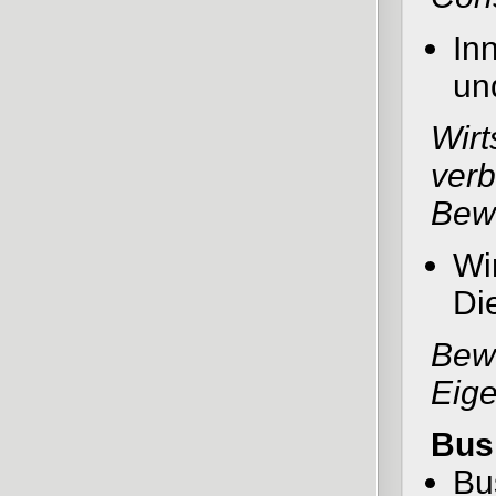
In
un
Wirt
verb
Bew
Wi
Di
Bew
Eig
Bus
Bu