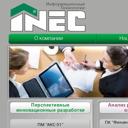
Перспективные
Анализ 
инновационные разработки
о
ПК "Финан
ПМ "АКС-51"