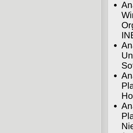
An
Wi
Or
IN
An
Un
So
An
Pl
Ho
An
Pl
Ni