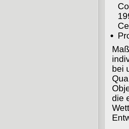
Co
19
Ce
Pr
Maßg
indi
bei
Qual
Obje
die 
Wett
Entw