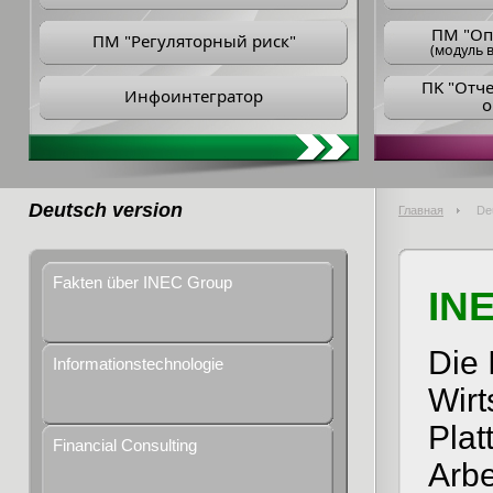
ПM "Оп
ПМ "Регуляторный риск"
(модуль в
ПK "Отч
Инфоинтегратор
о
Deutsch version
Главная
De
Fakten über INEC Group
IN
Die 
Informationstechnologie
Wirt
Plat
Financial Consulting
Arbe