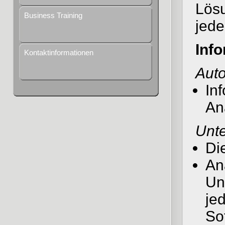
Lös
Business Training
jede
Inf
Kontaktinformationen
Auto
In
An
Unt
Die
An
Un
je
So