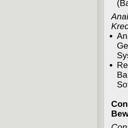
(B
Anal
Kred
An
Ge
Sy
Rep
Ba
So
Con
Bew
Cons