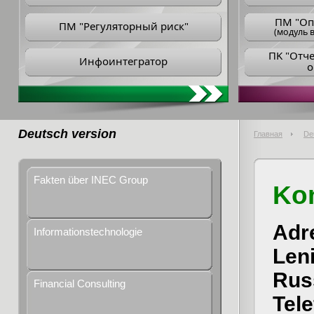
ПM "Оп
ПМ "Регуляторный риск"
(модуль в
ПK "Отч
Инфоинтегратор
о
Deutsch version
Главная
De
Fakten über INEC Group
Kon
Adre
Informationstechnologie
Len
Rus
Financial Consulting
Tele