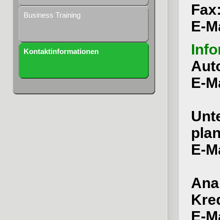
Fax:
Business Training
E-M
Inf
Kontaktinformationen
Aut
E-M
Unt
pla
E-M
Ana
Kred
E-M