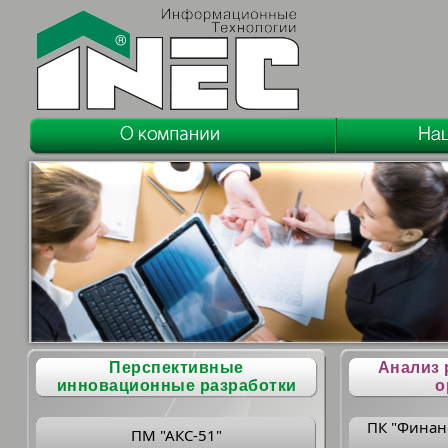
Перспективные
Анализ 
инновационные разработки
о
ПК "Финан
ПМ "АКС-51"