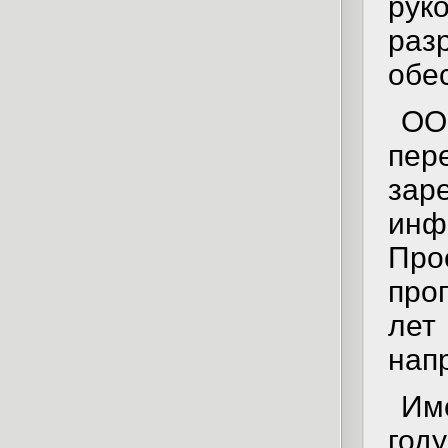
ру
ра
обе
ОО
пе
зар
ин
Пр
про
лет
нап
Им
год