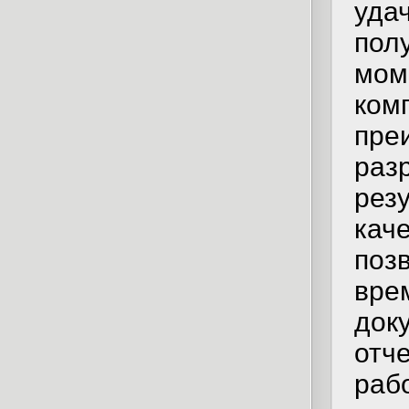
уда
пол
мом
ком
пр
раз
ре
кач
поз
вр
док
отч
ра