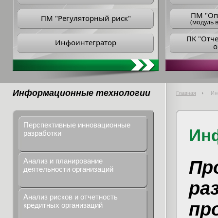
ПM "Оп
ПМ "Регуляторный риск"
(модуль в
ПK "Отч
Инфоинтегратор
о
Информационные технологии
Главная
Ин
Перспективные инновационные
Ин
разработки
Анализ и планирование
Пр
деятельности организаций
ра
Анализ рисков и отчетность
пр
кредитных организаций