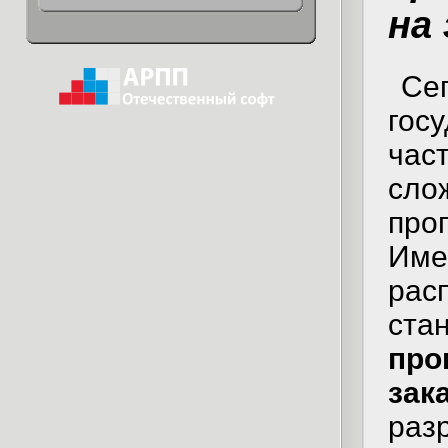
на 
Се
гос
час
сло
пр
Им
ра
с
пр
зак
раз