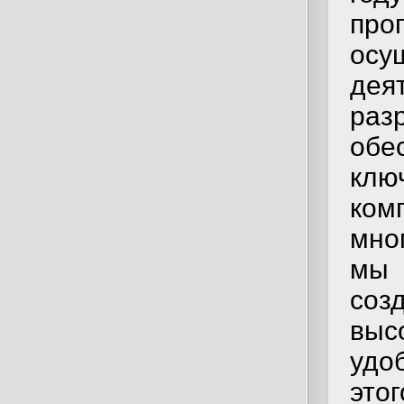
пр
осу
дея
ра
обе
кл
ко
мно
мы 
соз
выс
удо
это