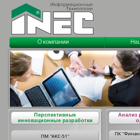
Перспективные
Анализ 
инновационные разработки
о
ПК "Финан
ПМ "АКС-51"