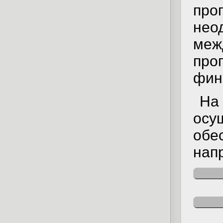
про
не
ме
про
фин
На
осу
обе
нап