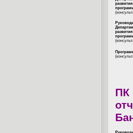
развития
програм
(консуль
Руковод
Департам
развития
програм
(консуль
Программ
(консульт
ПК
отч
Бан
Руковод