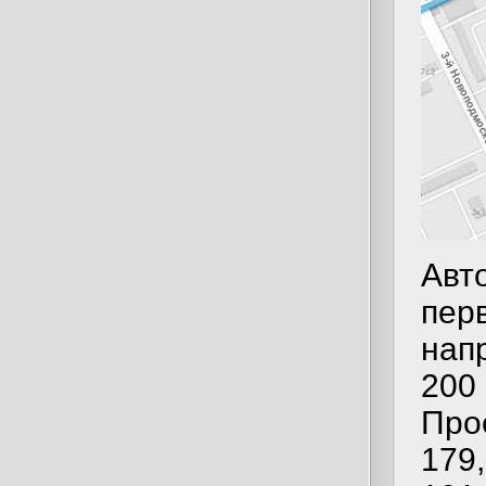
Авт
перв
напр
200
Про
179