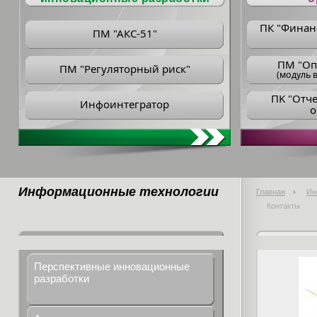
ПК "Финан
ПМ "АКС-51"
ПM "Оп
ПМ "Регуляторный риск"
(модуль в
ПK "Отч
Инфоинтегратор
о
Информационные технологии
Главная
Ин
Контакты
Перспективные инновационные
разработки