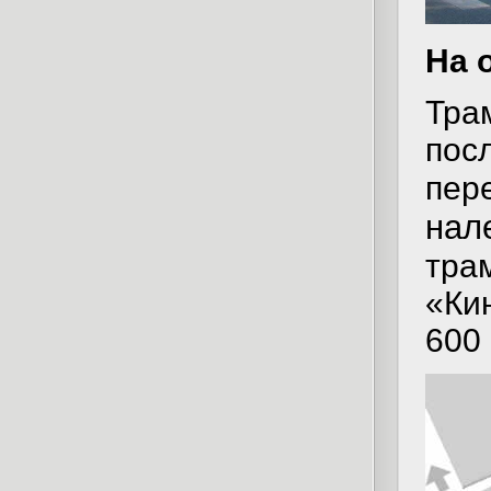
На 
Трам
посл
пер
нал
трам
«Ки
600