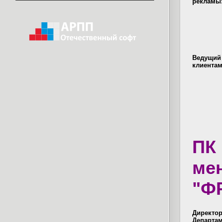
рекламы
Ведущий 
клиента
ПК
мен
"ФР
Директо
Департам