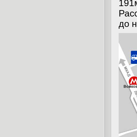
191
Рас
до 