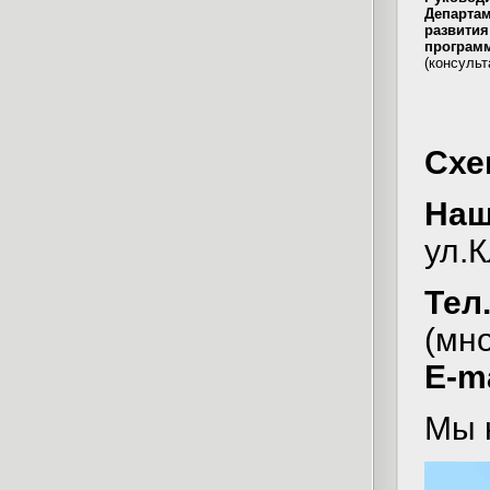
Департам
развития
програм
(консуль
Схе
Наш
ул.К
Тел
(мн
E-ma
Мы 