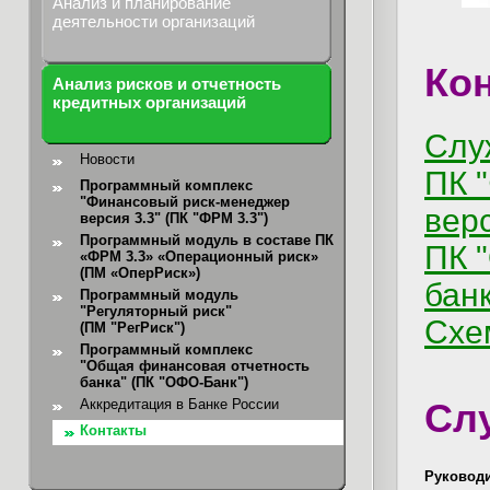
Анализ и планирование
деятельности организаций
Ко
Анализ рисков и отчетность
кредитных организаций
Слу
Новости
ПК 
Программный комплекс
"Финансовый риск-менеджер
верс
версия 3.3" (ПК "ФРМ 3.3")
Программный модуль в составе ПК
ПК 
«ФРМ 3.3» «Операционный риск»
(ПМ «ОперРиск»)
бан
Программный модуль
"Регуляторный риск"
Схе
(ПМ "РегРиск")
Программный комплекс
"Общая финансовая отчетность
банка"
(ПК "ОФО-Банк")
Аккредитация в Банке России
Сл
Контакты
Руководи