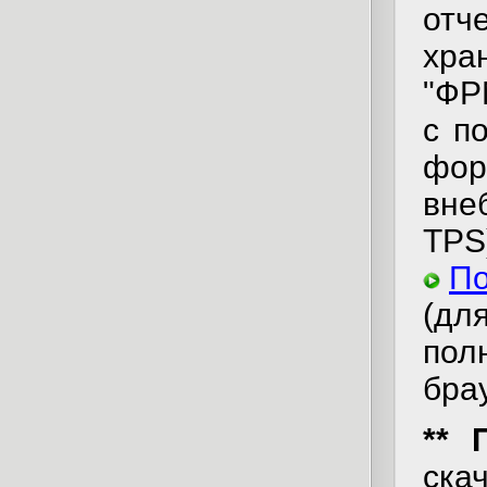
отч
хра
"ФР
с п
фо
вне
TPS
По
(дл
пол
бра
** 
ска