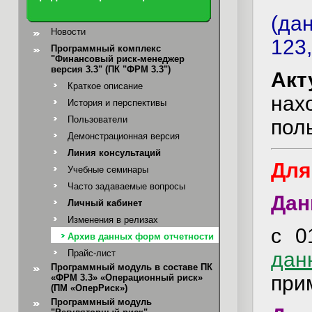
(да
Новости
123,
Программный комплекс
"Финансовый риск-менеджер
версия 3.3" (ПК "ФРМ 3.3")
Акт
Краткое описание
нах
История и перспективы
Пользователи
пол
Демонстрационная версия
Линия консультаций
Для
Учебные семинары
Часто задаваемые вопросы
Дан
Личный кабинет
Изменения в релизах
с 0
Архив данных форм отчетности
дан
Прайс-лист
Программный модуль в составе ПК
при
«ФРМ 3.3» «Операционный риск»
(ПМ «ОперРиск»)
Программный модуль