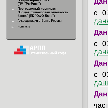
Дан
"Регуляторный риск"
(ПМ "РегРиск")
Программный комплекс
с 0
"Общая финансовая отчетность
банка"
(ПК "ОФО-Банк")
дан
Аккредитация в Банке России
Контакты
Дан
с 0
дан
Дан
с 0
дан
Дан
ча