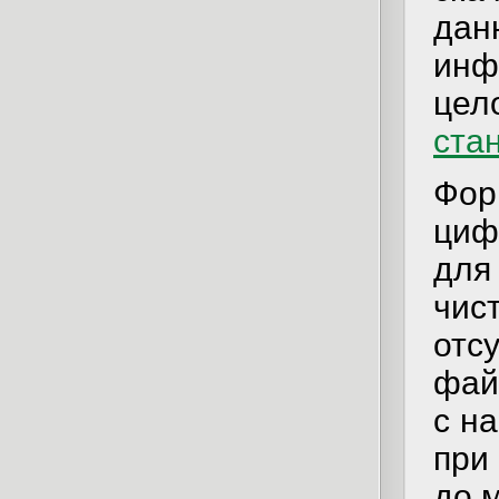
дан
ин
це
ста
Фор
циф
для
чи
отс
фай
с н
при
до 