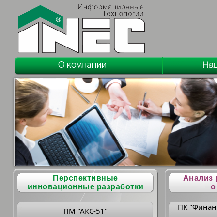
Перспективные
Анализ 
инновационные разработки
о
ПК "Финан
ПМ "АКС-51"