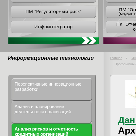
ПM "Оп
ПМ "Регуляторный риск"
(модуль в
ПK "Отч
Инфоинтегратор
о
Информационные технологии
Главная
Ин
Программный 
Перспективные инновационные
разработки
Анализ и планирование
деятельности организаций
Дан
Арх
Анализ рисков и отчетность
кредитных организаций