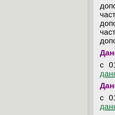
доп
ча
доп
ча
доп
Дан
с 0
дан
Дан
с 0
дан