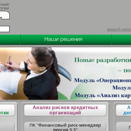
deutsch versi
Анализ рисков кредитных
А
отки
организаций
де
ПК "Финансовый риск-менеджер
версия 3.3"