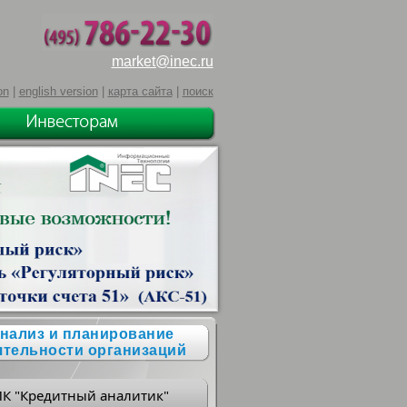
market@inec.ru
on
|
english version
|
карта сайта
|
поиск
нализ и планирование
ятельности организаций
ПК "Кредитный аналитик"