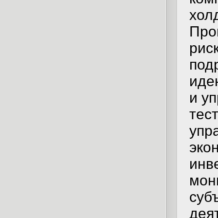
хол
Про
рис
под
иде
и у
тес
упр
эко
инв
мон
суб
дея