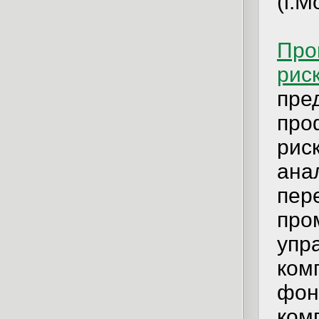
(г.М
Про
рис
пре
про
рис
ана
пер
про
упр
ком
фон
ком