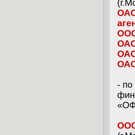
(г.М
ОАО
аге
ООО
ОАО
ОАО
ОАО
- п
фин
«ОФ
ООО