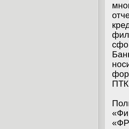
мно
отч
кре
фил
сфо
Бан
носи
фор
ПТК
Пол
«Фи
«ФР