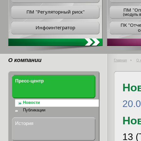
ПM "Оп
ПМ "Регуляторный риск"
(модуль в
ПK "Отч
Инфоинтегратор
о
О компании
Главная
О 
Пресс-центр
Но
20.
Новости
Публикации
Но
История
13 