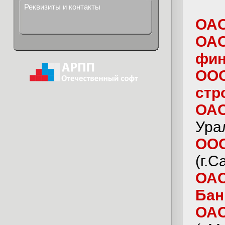
Реквизиты и контакты
ОАО
ОАО
фин
ООО
стр
ОАО
Ура
ООО
(г.С
ОАО
Бан
ОАО