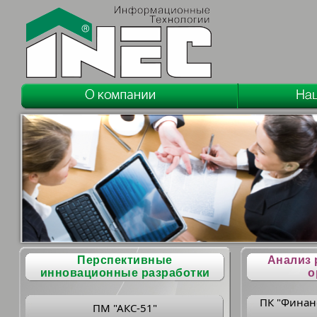
Перспективные
Анализ 
инновационные разработки
о
ПК "Финан
ПМ "АКС-51"