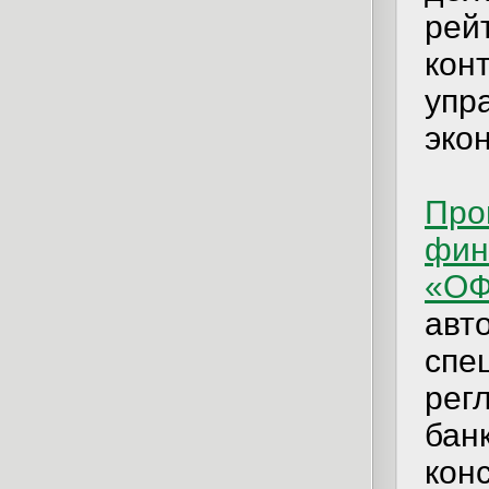
рей
кон
упр
эко
Про
фин
«ОФ
авт
спе
рег
банк
кон