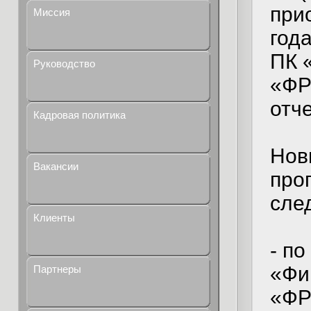
при
Миссия
год
ПК 
Руководство
«ФР
отч
Кадровая политика
Нов
Вакансии
про
сле
Клиенты
- п
«Фи
Партнеры
«ФР