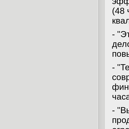
эфф
(48
ква
- "
дел
пов
- "
сов
фин
час
- "
про