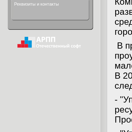
Ком
Реквизиты и контакты
раз
сре
горо
В п
про
мало
В 2
сле
- "
ресу
Про