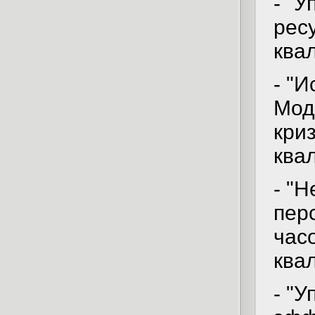
- "
рес
ква
- "
Мод
кри
ква
- "
пер
час
ква
- "