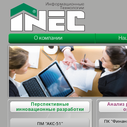
Перспективные
Анализ 
инновационные разработки
о
ПК "Финан
ПМ "АКС-51"