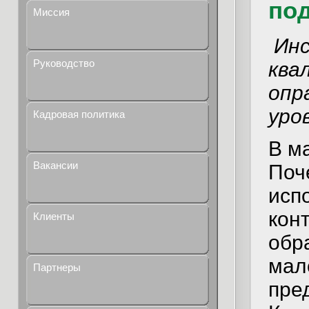
под
Миссия
Ин
Руководство
ква
опр
уро
Кадровая политика
В м
Вакансии
Поч
исп
кон
Клиенты
обр
мал
Партнеры
пре