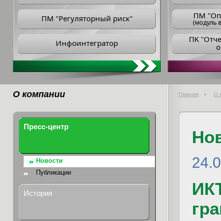
ПM "Оп
ПМ "Регуляторный риск"
(модуль в
ПK "Отч
Инфоинтегратор
о
О компании
Главная
О 
Пресс-центр
Но
24.
Новости
Публикации
ИК
История
гра