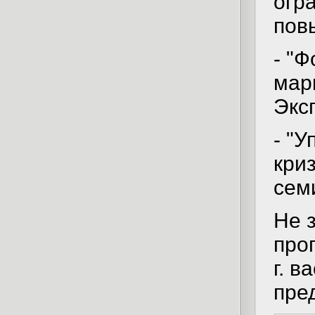
огра
пов
- "
марк
Экс
- "
криз
сем
Не 
про
г. 
пре