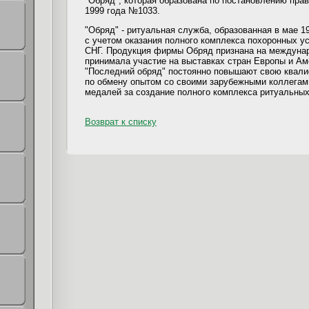
"Обряд", которая образована по постановлению прав
1999 года №1033.
"Обряд" - ритуальная служба, образованная в мае 1
с учетом оказания полного комплекса похоронных ус
СНГ. Продукция фирмы Обряд признана на междунар
принимала участие на выставках стран Европы и А
"Последний обряд" постоянно повышают свою квали
по обмену опытом со своими зарубежными коллегам
медалей за создание полного комплекса ритуальных
Возврат к списку