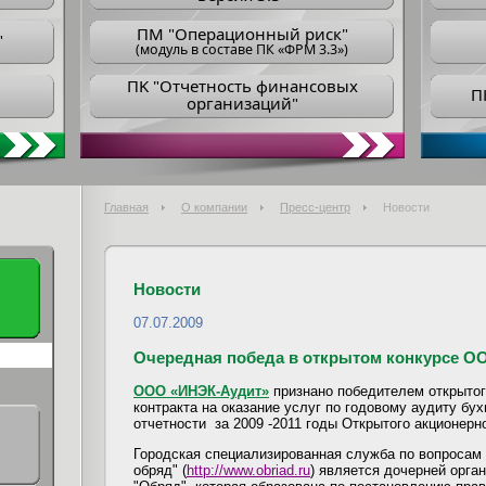
ПM "Операционный риск"
"
(модуль в составе ПК «ФРМ 3.3»)
ПK "Отчетность финансовых
П
организаций"
Главная
О компании
Пресс-центр
Новости
Новости
07.07.2009
Очередная победа в открытом конкурсе О
ООО «ИНЭК-Аудит»
признано победителем открытог
контракта на оказание услуг по годовому аудиту бу
отчетности
за 2009 -2011 годы Открытого акционер
Городская специализированная служба по вопросам
обряд" (
http://www.obriad.ru
) является дочерней орга