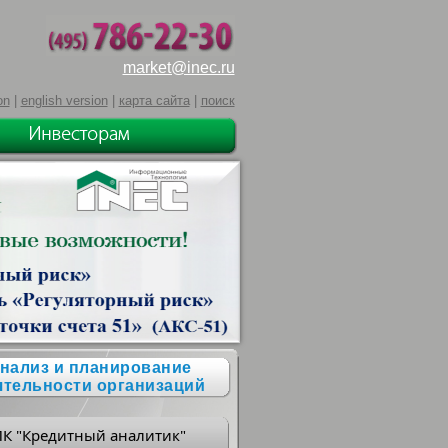
market@inec.ru
on
|
english version
|
карта сайта
|
поиск
нализ и планирование
ятельности организаций
ПК "Кредитный аналитик"