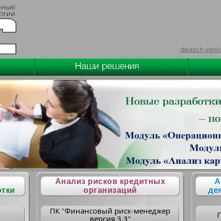
deutsch versi
Анализ рисков кредитных
А
отки
организаций
де
ПК "Финансовый риск-менеджер
версия 3.3"