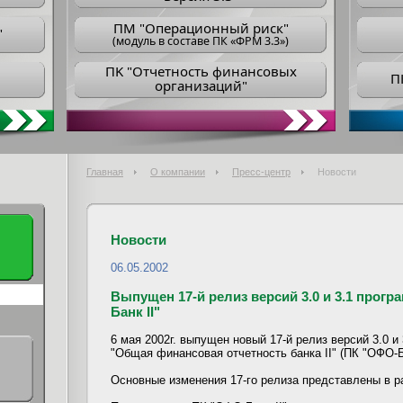
ПM "Операционный риск"
"
(модуль в составе ПК «ФРМ 3.3»)
ПK "Отчетность финансовых
П
организаций"
Главная
О компании
Пресс-центр
Новости
Новости
06.05.2002
Выпущен 17-й релиз версий 3.0 и 3.1 прог
Банк II"
6 мая 2002г. выпущен новый 17-й релиз версий 3.0 и
"Общая финансовая отчетность банка II" (ПК "ОФО-Ба
Основные изменения 17-го релиза представлены в 