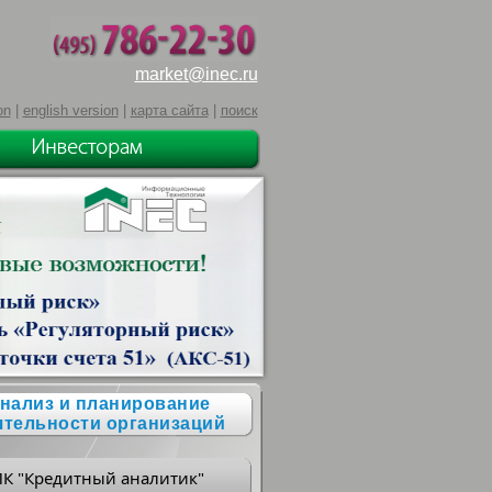
market@inec.ru
on
|
english version
|
карта сайта
|
поиск
нализ и планирование
ятельности организаций
ПК "Кредитный аналитик"