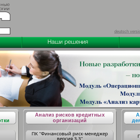
deutsch versi
Анализ рисков кредитных
А
отки
организаций
де
ПК "Финансовый риск-менеджер
версия 3.3"