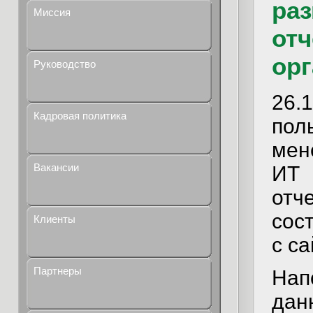
ра
Миссия
отч
орг
Руководство
26
Кадровая политика
пол
мен
Вакансии
ИТ
отч
сос
Клиенты
с са
Партнеры
Нап
да