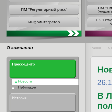
ПM "Оп
ПМ "Регуляторный риск"
(модуль в
ПK "Отч
Инфоинтегратор
о
О компании
Главная
О 
Пресс-центр
Но
26.
Новости
Публикации
В 
История
пол