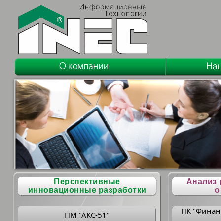
Перспективные
Анализ 
инновационные разработки
о
ПК "Финан
ПМ "АКС-51"