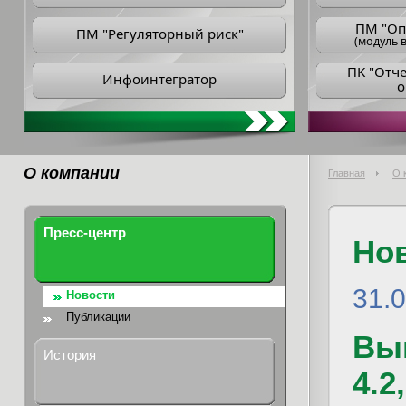
ПM "Оп
ПМ "Регуляторный риск"
(модуль в
ПK "Отч
Инфоинтегратор
о
О компании
Главная
О 
Пресс-центр
Но
31.
Новости
Публикации
Вы
История
4.2