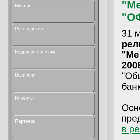
"Ме
Миссия
"О
Руководство
31 
рели
Кадровая политика
"Ме
2008
"Об
Вакансии
бан
Клиенты
Осн
пре
Партнеры
в р