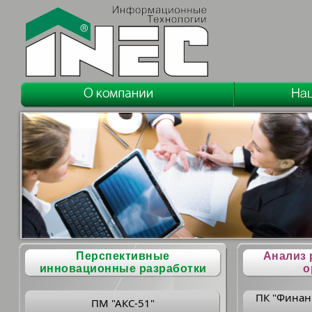
Перспективные
Анализ 
инновационные разработки
о
ПК "Финан
ПМ "АКС-51"