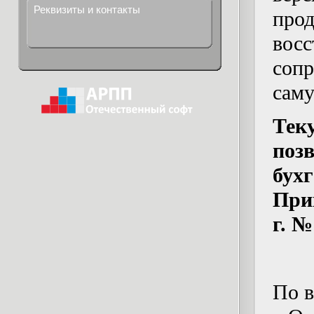
Реквизиты и контакты
про
восс
соп
сам
Тек
поз
бух
При
г. №
По в