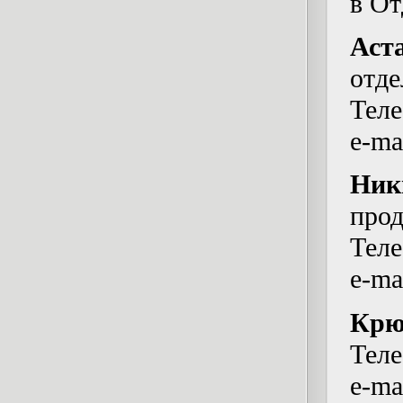
в О
Аст
отде
Теле
e-ma
Ник
про
Теле
e-ma
Крю
Теле
e-ma