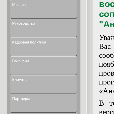
во
Миссия
со
"Ан
Руководство
Ува
Кадровая политика
Вас
сооб
Вакансии
ноя
про
пр
Клиенты
«Ан
Партнеры
В т
вер