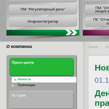
ПM "Оп
ПМ "Регуляторный риск"
(модуль в
ПK "Отч
Инфоинтегратор
о
О компании
Главная
О 
Пресс-центр
Но
01.
Новости
Публикации
Ден
История
пра