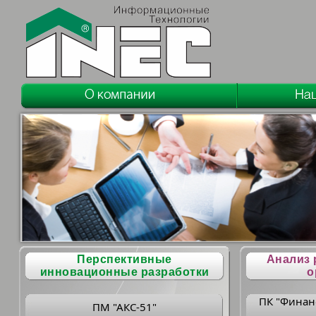
Перспективные
Анализ 
инновационные разработки
о
ПК "Финан
ПМ "АКС-51"