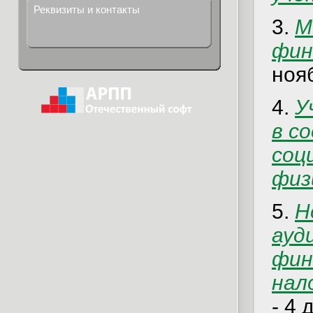
Реквизиты и контакты
3.
М
фин
ноя
4.
У
в с
соц
физ
5.
Н
ауд
фин
нал
- 4 