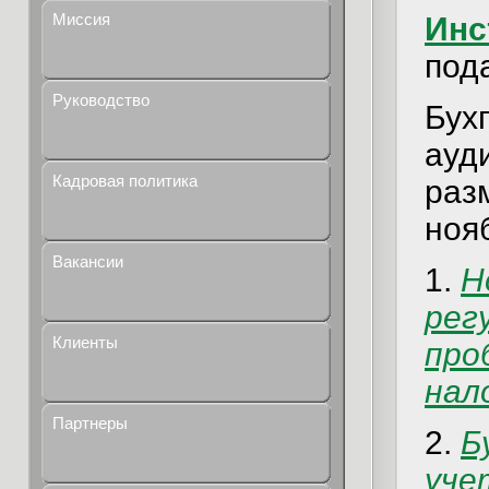
Миссия
Инс
под
Руководство
Бух
ауд
Кадровая политика
раз
ноя
Вакансии
1.
Н
рег
Клиенты
про
нал
Партнеры
2.
Б
уче