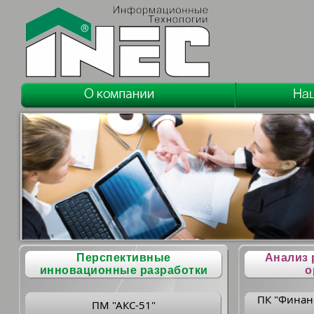
Перспективные
Анализ 
инновационные разработки
о
ПК "Финан
ПМ "АКС-51"