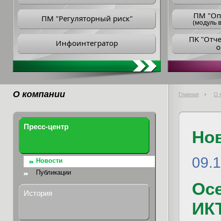
ПM "Оп
ПМ "Регуляторный риск"
(модуль в
ПK "Отч
Инфоинтегратор
о
О компании
Главная
О 
Пресс-центр
Но
09.
Новости
Публикации
Осе
История
ИК