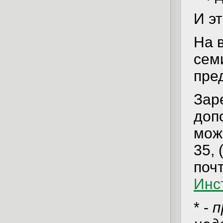
И эт
На 
сем
пре
Зар
доп
мож
35, 
поч
Инс
* -
п