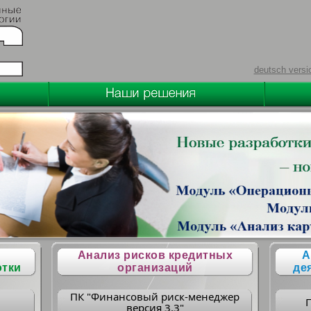
deutsch versi
Анализ рисков кредитных
А
отки
организаций
де
ПК "Финансовый риск-менеджер
версия 3.3"