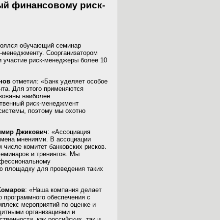
ый финансовому риск-
оялся обучающий семинар
-менеджменту. Соорганизатором
и участие риск-менеджеры более 10
анов
отметил: «Банк уделяет особое
та. Для этого применяются
твованы наиболее
ственный риск-менеджмент
 системы, поэтому мы охотно
имир Джикович
: «Ассоциация
бмена мнениями. В ассоциации
 числе комитет банковских рисков.
еминаров и тренингов. Мы
офессиональному
ю площадку для проведения таких
Комаров
: «Наша компания делает
о программного обеспечения с
плекс мероприятий по оценке и
дитными организациями и
венности, как российских, так и