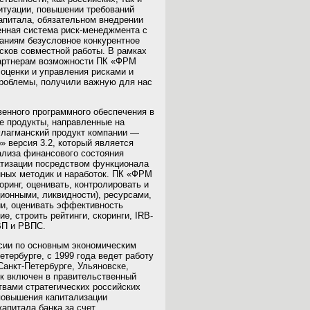
итуации, повышении требований
капитала, обязательном внедрении
енная система риск-менеджмента с
аниям безусловное конкурентное
сков совместной работы. В рамках
артнерам возможности ПК «ФРМ
 оценки и управления рисками и
роблемы, получили важную для нас
енного программного обеспечения в
ые продукты, направленные на
Флагманский продукт компании —
 версия 3.2, который является
ализа финансового состояния
атизации посредством функционала
енных методик и наработок. ПК «ФРМ
ринг, оценивать, контролировать и
ионными, ликвидности), ресурсами,
ии, оценивать эффективность
, строить рейтинги, скоринги, IRB-
ВП и РВПС.
ссии по основным экономическим
етербурге, с 1999 года ведет работу
анкт-Петербурге, Ульяновске,
нк включен в правительственный
твами стратегических российских
повышения капитализации
апитала банка за счет