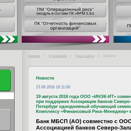
ПM "Операционный риск"
"
(модуль в составе ПК «ФРМ 3.3»)
ПK "Отчетность финансовых
П
организаций"
Главная
О компании
Пресс-центр
Новости
Новости
23.08.2016 10:11:00
19 августа 2016 года ООО «ИНЭК-ИТ» совме
при поддержке Ассоциации банков Северо-З
Петербург однодневный обучающий семин
Комплексу «Финансовый Риск-Менеджер» в
Банк МБСП (АО) совместно с ОО
Ассоциацией банков Северо-Зап