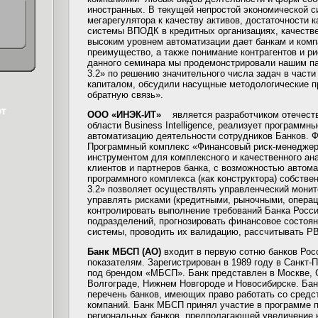
иностранных. В текущей непростой экономической с
мегарегулятора к качеству активов, достаточности 
системы ВПОДК в кредитных организациях, качеств
высоким уровнем автоматизации дает банкам и комп
преимущество, а также понимание контрагентов и ри
данного семинара мы продемонстрировали нашим п
3.2» по решению значительного числа задач в части
капиталом, обсудили насущные методологические п
обратную связь».
ООО «ИНЭК-ИТ»
является разработчиком отечеств
области Business Intelligence, реализует программн
автоматизацию деятельности сотрудников Банков. 
Программный комплекс «Финансовый риск-менеджер»
инструментом для комплексного и качественного ан
клиентов и партнеров банка, с возможностью автом
программного комплекса (как конструктора) собств
3.2» позволяет осуществлять управленческий монито
управлять рисками (кредитными, рыночными, операц
контролировать выполнение требований Банка Росс
подразделений, прогнозировать финансовое состояние
системы, проводить их валидацию, рассчитывать Р
Банк МБСП (АО)
входит в первую сотню банков Ро
показателям. Зарегистрирован в 1989 году в Санкт-П
под брендом «МБСП». Банк представлен в Москве, С
Волгограде, Нижнем Новгороде и Новосибирске. Ба
перечень банков, имеющих право работать со средс
компаний. Банк МБСП принял участие в программе 
региональных банков, предполагающей увеличение к