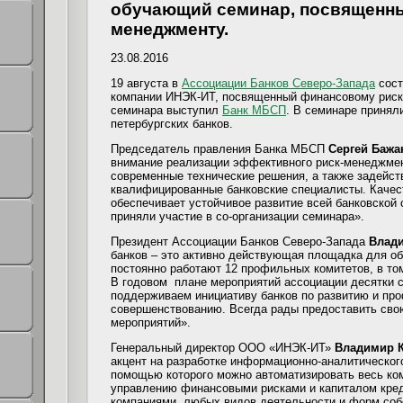
обучающий семинар, посвященн
менеджменту.
23.08.2016
19 августа в
Ассоциации Банков Северо-Запада
сост
компании ИНЭК-ИТ, посвященный финансовому риск
семинара выступил
Банк МБСП
. В семинаре принял
петербургских банков.
Председатель правления Банка МБСП
Сергей Баж
внимание реализации эффективного риск-менеджмен
современные технические решения, а также задейс
квалифицированные банковские специалисты. Каче
обеспечивает устойчивое развитие всей банковской
приняли участие в со-организации семинара».
Президент Ассоциации Банков Северо-Запада
Влад
банков – это активно действующая площадка для о
постоянно работают 12 профильных комитетов, в том
В годовом плане мероприятий ассоциации десятки с
поддерживаем инициативу банков по развитию и пр
совершенствованию. Всегда рады предоставить сво
мероприятий».
Генеральный директор ООО «ИНЭК-ИТ»
Владимир 
акцент на разработке информационно-аналитическог
помощью которого можно автоматизировать весь ком
управлению финансовыми рисками и капиталом кре
компаниями любых видов деятельности и форм собст