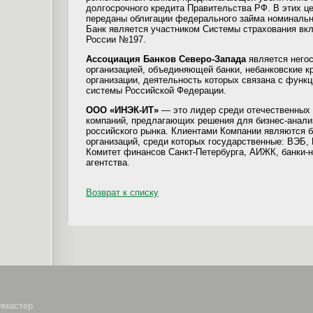
долгосрочного кредита Правительства РФ. В этих це
переданы облигации федерального займа номинальн
Банк является участником Системы страхования вкл
России №197.
Ассоциация Банков Северо-Запада
является него
организацией, объединяющей банки, небанковские к
организации, деятельность которых связана с функ
системы Российской Федерации.
ООО «ИНЭК-ИТ»
— это лидер среди отечественных
компаний, предлагающих решения для бизнес-анализ
российского рынка. Клиентами Компании являются б
организаций, среди которых государственные: ВЭБ, 
Комитет финансов Санкт-Петербурга, АИЖК, банки-н
агентства.
Возврат к списку
симастер