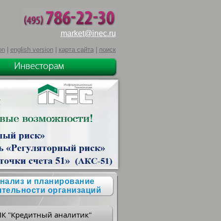
market@inec.ru
on
|
english version
|
карта сайта
|
поиск
нализ и планирование
ятельности организаций
ПК "Кредитный аналитик"