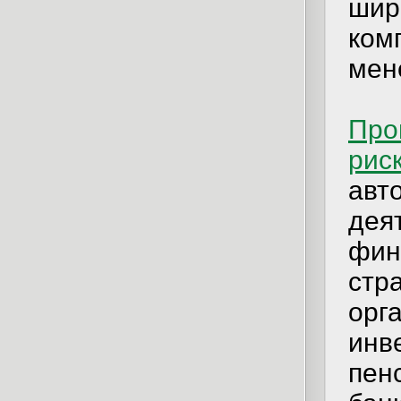
шир
ком
мен
Про
рис
авт
дея
фин
стр
орг
инв
пен