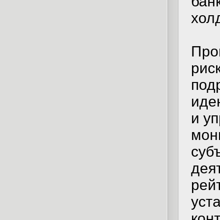
бан
хол
Про
рис
под
иде
и у
мон
суб
дея
рей
уст
кон