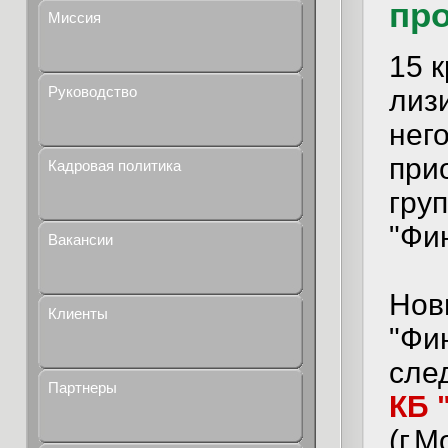
пр
Миссия
15 
Руководство
лиз
нег
при
Кадровая политика
гру
"Фи
Вакансии
Нов
Клиенты
"Фи
сле
Партнеры
КБ 
(г.М