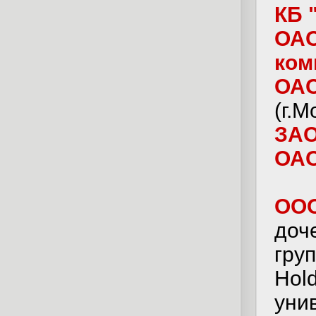
КБ 
ОАО
ком
ОАО
(г.М
ЗАО
ОАО
ООО
доч
груп
Hol
уни