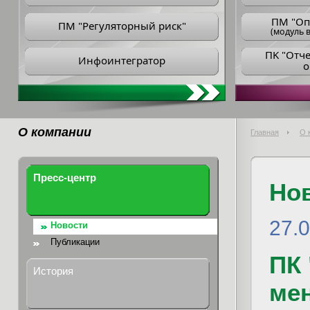
ПM "Оп
ПМ "Регуляторный риск"
(модуль в
ПK "Отч
Инфоинтегратор
о
О компании
Главная
О 
Пресс-центр
Но
27.
Новости
Публикации
ПК
История
мен