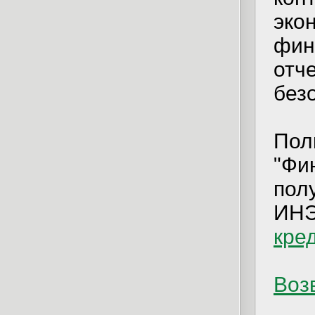
эко
фин
отч
без
Пол
"Фи
пол
ИНЭ
кре
Возв