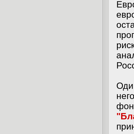
Евр
евр
ост
про
рис
ана
Рос
Оди
нег
фон
"Бл
при