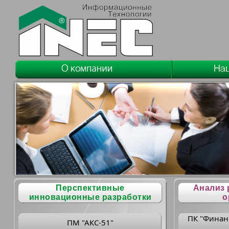
Перспективные
Анализ 
инновационные разработки
о
ПК "Финан
ПМ "АКС-51"