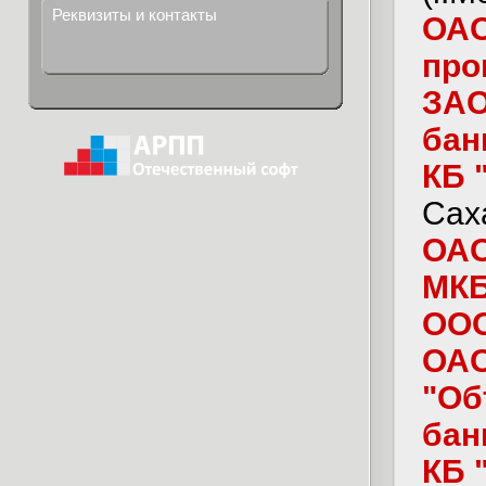
Реквизиты и контакты
ОАО
про
ЗАО
бан
КБ 
Сах
ОАО
МКБ
ООО
ОАО
"Об
бан
КБ 