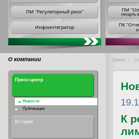
ПM "Оп
ПМ "Регуляторный риск"
(модуль в
ПK "Отч
Инфоинтегратор
о
О компании
Главная
О 
Пресс-центр
Но
19.
Новости
Публикации
К 
История
ли