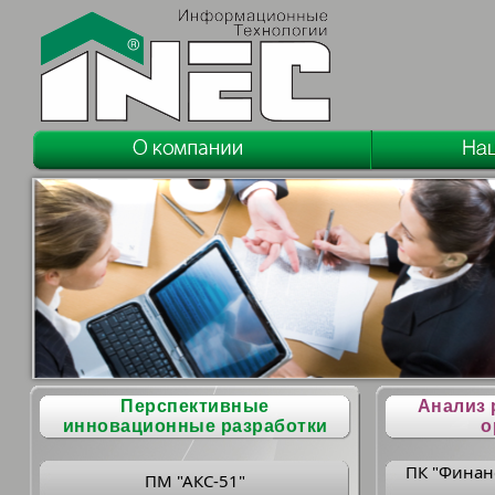
Перспективные
Анализ 
инновационные разработки
о
ПК "Финан
ПМ "АКС-51"