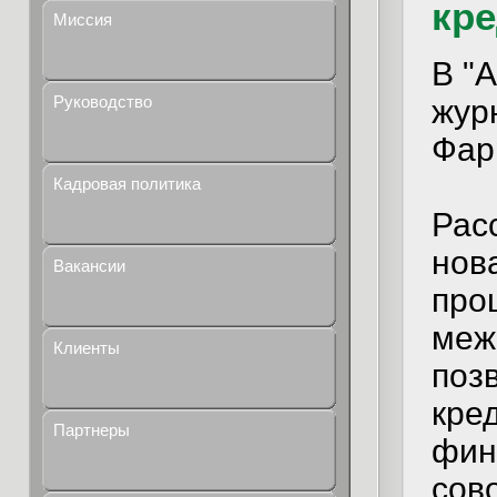
кр
Миссия
В "
Руководство
жур
Фар
Кадровая политика
Рас
нов
Вакансии
про
меж
Клиенты
поз
кре
Партнеры
фин
сов