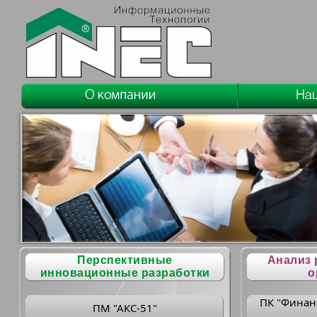
Перспективные
Анализ 
инновационные разработки
о
ПК "Финан
ПМ "АКС-51"