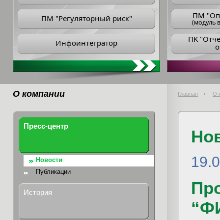
ПM "Оп
ПМ "Регуляторный риск"
(модуль в
ПK "Отч
Инфоинтегратор
о
О компании
Главная
О 
Пресс-центр
Но
19.0
Новости
Публикации
Пр
История
“Ф