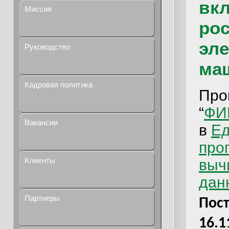
вк
Миссия
ро
эл
Руководство
маш
Кадровая политика
Про
“
ФИ
Вакансии
в
Ед
про
Клиенты
выч
дан
Партнеры
Пос
16.1