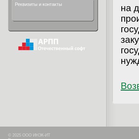
Реквизиты и контакты
на 
про
гос
зак
гос
нуж
Возв
© 2025 ООО ИНЭК-ИТ