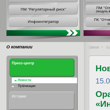
ПM "Оп
ПМ "Регуляторный риск"
(модуль в
ПK "Отч
Инфоинтегратор
о
О компании
Главная
О 
Пресс-центр
Но
15.
Новости
Публикации
Ора
История
«И