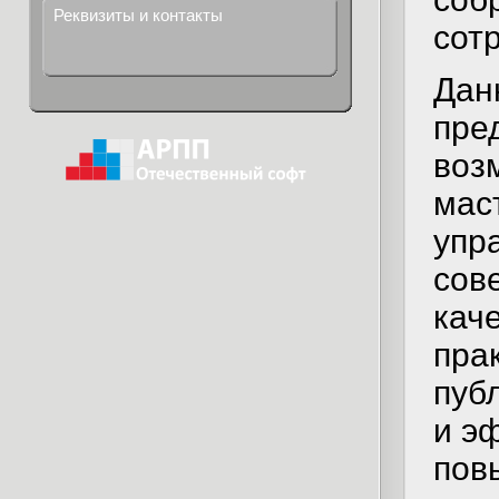
Реквизиты и контакты
сотр
Дан
пре
воз
мас
упр
сов
кач
пра
пуб
и э
пов