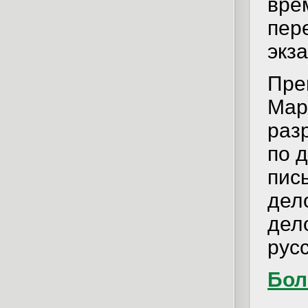
вре
пер
экза
Пре
Мар
раз
по 
пис
дел
дел
русс
Бол