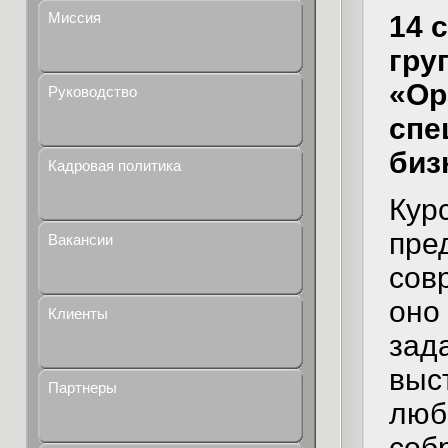
Миссия
14 
гру
«Ор
Руководство
спе
биз
Кадровая политика
Кур
пре
Вакансии
сов
оно
Клиенты
зад
выс
Партнеры
люб
соб