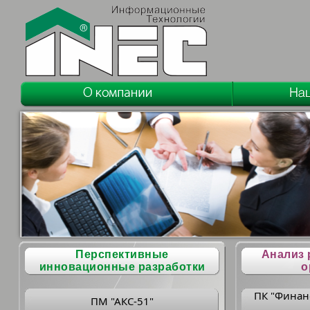
Перспективные
Анализ 
инновационные разработки
о
ПК "Финан
ПМ "АКС-51"