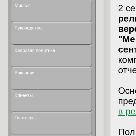
Миссия
2 с
рел
верс
Руководство
"Ме
сен
Кадровая политика
ком
отч
Вакансии
Осн
Клиенты
пре
в р
Партнеры
Пол