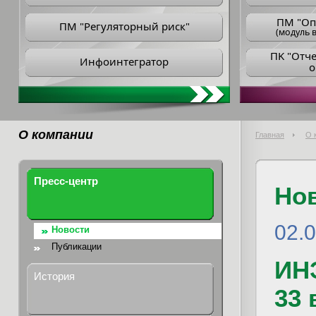
ПM "Оп
ПМ "Регуляторный риск"
(модуль в
ПK "Отч
Инфоинтегратор
о
О компании
Главная
О 
Пресс-центр
Но
02.
Новости
Публикации
ИН
История
33 