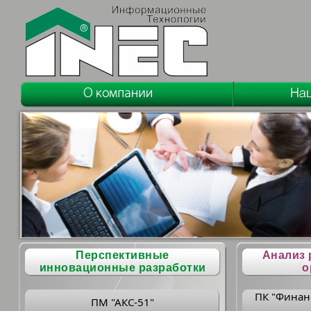
Перспективные
Анализ 
инновационные разработки
о
ПК "Финан
ПМ "АКС-51"