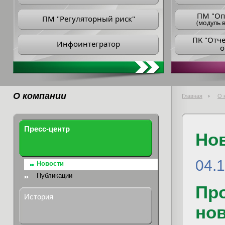
ПM "Оп
ПМ "Регуляторный риск"
(модуль в
ПK "Отч
Инфоинтегратор
о
О компании
Главная
О 
Пресс-центр
Но
04.
Новости
Публикации
Пр
История
но