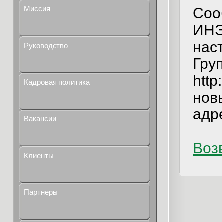
Миссия
Соо
ИНЭ
нас
Руководство
Гру
http
Кадровая политика
нов
адр
Вакансии
Возв
Клиенты
Партнеры