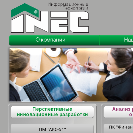
Перспективные
Анализ 
инновационные разработки
о
ПК "Финан
ПМ "АКС-51"