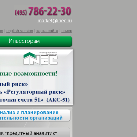
market@inec.ru
on
|
english version
|
карта сайта
|
поиск
нализ и планирование
ятельности организаций
ПК "Кредитный аналитик"