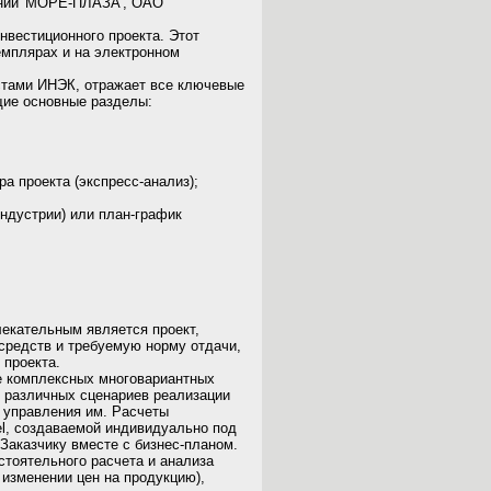
паний 'МОРЕ-ПЛАЗА', ОАО
нвестиционного проекта. Этот
земплярах и на электронном
стами ИНЭК, отражает все ключевые
щие основные разделы:
а проекта (экспресс-анализ);
ндустрии) или план-график
лекательным является проект,
средств и требуемую норму отдачи,
 проекта.
е комплексных многовариантных
з различных сценариев реализации
т управления им. Расчеты
l, создаваемой индивидуально под
Заказчику вместе с бизнес-планом.
тоятельного расчета и анализа
 изменении цен на продукцию),