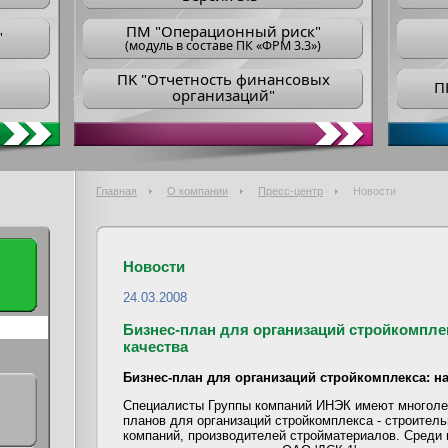
ПM "Операционный риск"
"
(модуль в составе ПК «ФРМ 3.3»)
ПK "Отчетность финансовых
П
организаций"
Главная
О компании
Пресс-центр
Новости
Новости
24.03.2008
Бизнес-план для организаций стройкомплек
качества
Бизнес-план для организаций стройкомплекса: на
Специалисты Группы компаний ИНЭК имеют многолет
планов для организаций стройкомплекса - строител
компаний, производителей стройматериалов. Среди 