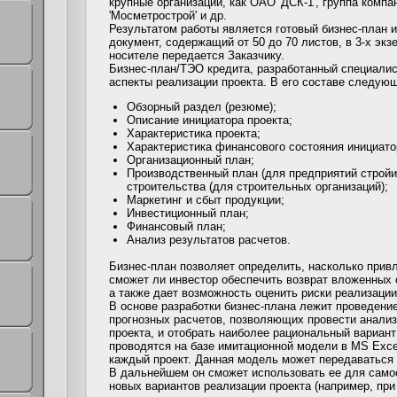
крупные организации, как ОАО 'ДСК-1', группа ком
'Мосметрострой' и др.
Результатом работы является готовый бизнес-план и
документ, содержащий от 50 до 70 листов, в 3-х эк
носителе передается Заказчику.
Бизнес-план/ТЭО кредита, разработанный специали
аспекты реализации проекта. В его составе следую
Обзорный раздел (резюме);
Описание инициатора проекта;
Характеристика проекта;
Характеристика финансового состояния инициатор
Организационный план;
Производственный план (для предприятий стройи
строительства (для строительных организаций);
Маркетинг и сбыт продукции;
Инвестиционный план;
Финансовый план;
Анализ результатов расчетов.
Бизнес-план позволяет определить, насколько прив
сможет ли инвестор обеспечить возврат вложенных 
а также дает возможность оценить риски реализации
В основе разработки бизнес-плана лежит проведени
прогнозных расчетов, позволяющих провести анали
проекта, и отобрать наиболее рациональный вариан
проводятся на базе имитационной модели в MS Exce
каждый проект. Данная модель может передаваться 
В дальнейшем он сможет использовать ее для самос
новых вариантов реализации проекта (например, при