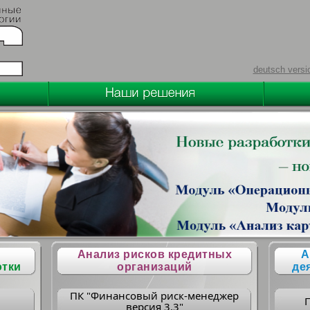
deutsch versi
Анализ рисков кредитных
А
отки
организаций
де
ПК "Финансовый риск-менеджер
версия 3.3"