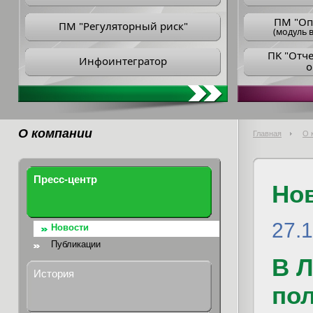
ПM "Оп
ПМ "Регуляторный риск"
(модуль в
ПK "Отч
Инфоинтегратор
о
О компании
Главная
О 
Пресс-центр
Но
27.
Новости
Публикации
В 
История
пол