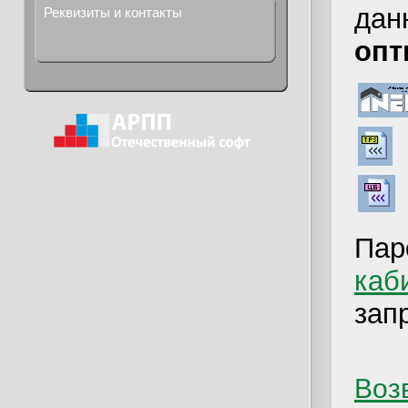
дан
Реквизиты и контакты
опт
Пар
каб
зап
Возв