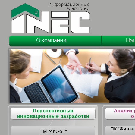
Перспективные
Анализ 
инновационные разработки
о
ПК "Финан
ПМ "АКС-51"