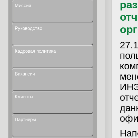
ра
Миссия
отч
орг
Руководство
27
Кадровая политика
по
ко
мен
Вакансии
ИНЭ
отч
Клиенты
да
офи
Партнеры
Нап