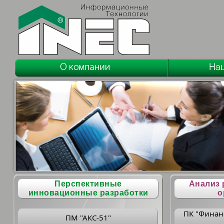
Перспективные
Анализ 
инновационные разработки
о
ПК "Финан
ПМ "АКС-51"