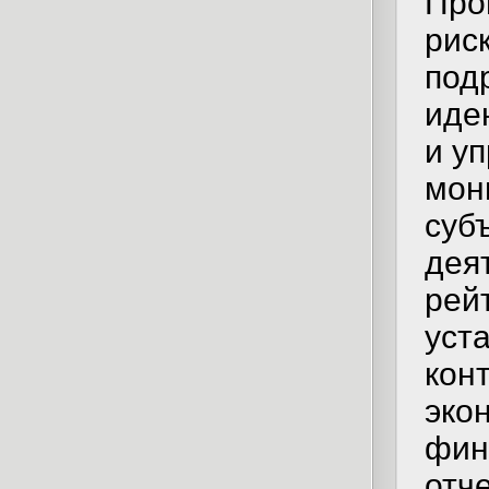
Про
рис
под
иде
и у
мон
суб
дея
рей
уст
кон
эко
фин
отч