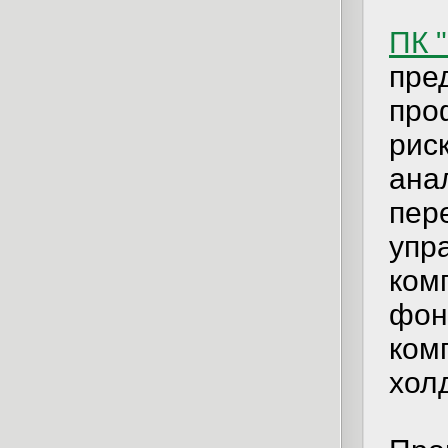
ПК 
пре
про
рис
ана
пер
упр
ком
фон
ком
хол