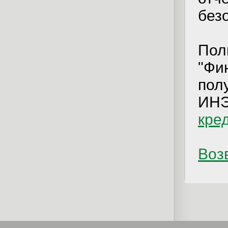
без
Пол
"Фи
пол
ИНЭ
кре
Возв