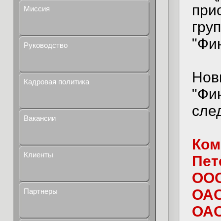
при
Миссия
гру
"Фи
Руководство
Нов
Кадровая политика
"Фи
сле
Вакансии
Ком
Клиенты
Пет
ОО
ОАО
Партнеры
ОАО