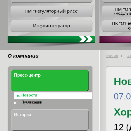
ПM "Оп
ПМ "Регуляторный риск"
(модуль в
ПK "Отч
Инфоинтегратор
о
О компании
Главная
О 
Пресс-центр
Но
07.
Новости
Публикации
Хор
История
12 