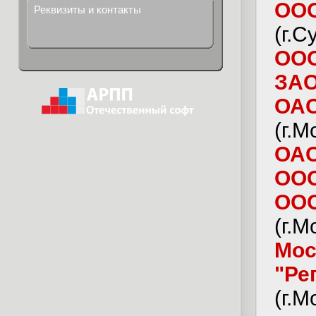
ООО
Реквизиты и контакты
(г.С
ООО
ЗАО
ОАО
(г.М
ОАО
ООО
ООО
(г.М
Мос
"Ре
(г.М