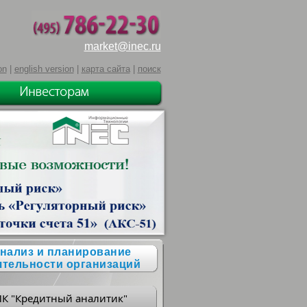
market@inec.ru
on
|
english version
|
карта сайта
|
поиск
нализ и планирование
ятельности организаций
ПК "Кредитный аналитик"