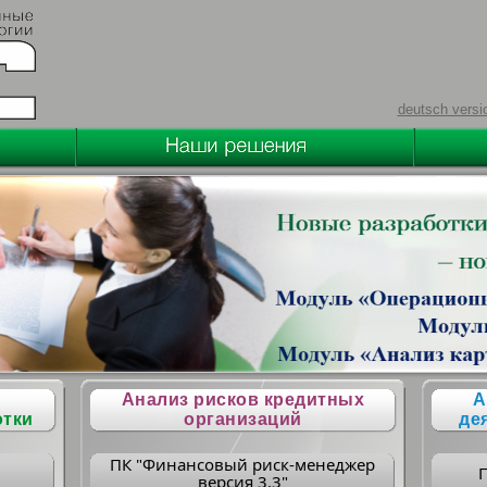
deutsch versi
Анализ рисков кредитных
А
отки
организаций
де
ПК "Финансовый риск-менеджер
версия 3.3"