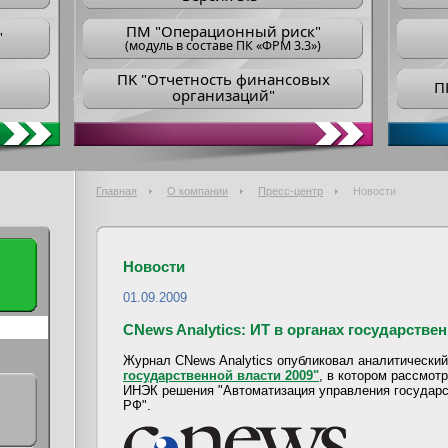
ПM "Операционный риск"
"
(модуль в составе ПК «ФРМ 3.3»)
ПK "Отчетность финансовых
П
организаций"
Главная
О компании
Пресс-центр
Новости
Новости
01.09.2009
CNews Analytics: ИТ в органах государстве
Журнал CNews Analytics опубликовал аналитически
государственной власти 2009"
, в котором рассмот
ИНЭК решения "Автоматизация управления государ
РФ".