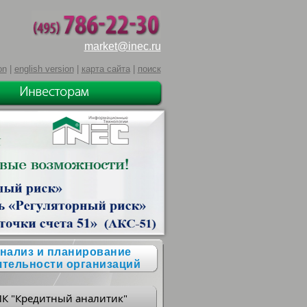
market@inec.ru
on
|
english version
|
карта сайта
|
поиск
нализ и планирование
ятельности организаций
ПК "Кредитный аналитик"