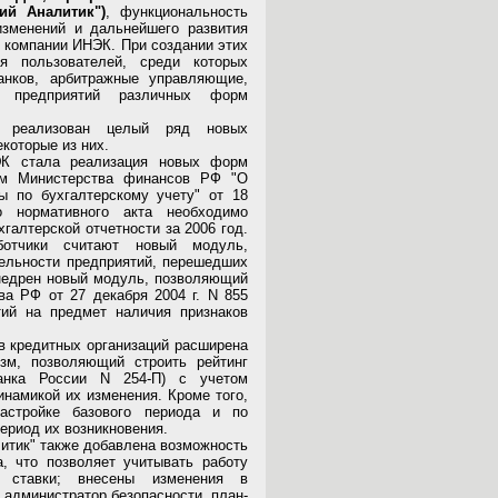
ий Аналитик")
, функциональность
изменений и дальнейшего развития
 компании ИНЭК. При создании этих
я пользователей, среди которых
анков, арбитражные управляющие,
м, предприятий различных форм
" реализован целый ряд новых
которые из них.
ЭК стала реализация новых форм
зом Министерства финансов РФ "О
ы по бухгалтерскому учету" от 18
о нормативного акта необходимо
галтерской отчетности за 2006 год.
отчики считают новый модуль,
ельности предприятий, перешедших
недрен новый модуль, позволяющий
ва РФ от 27 декабря 2004 г. N 855
тий на предмет наличия признаков
в кредитных организаций расширена
зм, позволяющий строить рейтинг
анка России N 254-П) с учетом
инамикой их изменения. Кроме того,
астройке базового периода и по
ериод их возникновения.
итик" также добавлена возможность
, что позволяет учитывать работу
 ставки; внесены изменения в
 администратор безопасности, план-