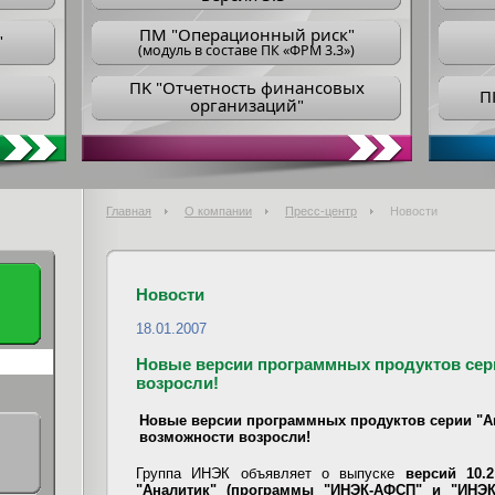
ПM "Операционный риск"
"
(модуль в составе ПК «ФРМ 3.3»)
ПK "Отчетность финансовых
П
организаций"
Главная
О компании
Пресс-центр
Новости
Новости
18.01.2007
Новые версии программных продуктов сери
возросли!
Новые версии программных продуктов серии "Ан
возможности возросли!
Группа ИНЭК объявляет о выпуске
версий 10.
"Аналитик" (программы "ИНЭК-АФСП" и "ИНЭ