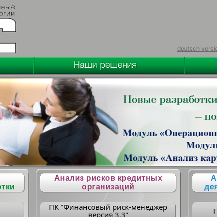
deutsch versi
Анализ рисков кредитных
А
отки
организаций
де
ПК "Финансовый риск-менеджер
версия 3.3"