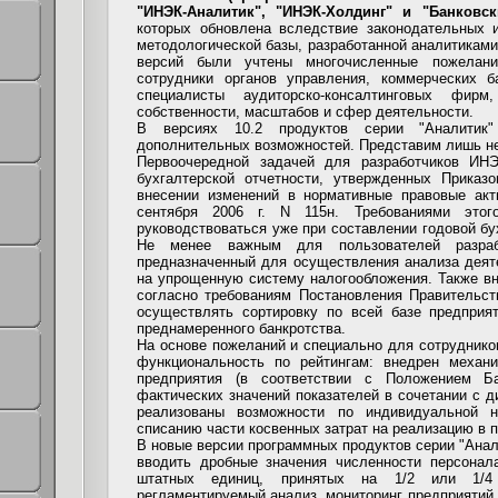
"ИНЭК-Аналитик", "ИНЭК-Холдинг" и "Банковск
которых обновлена вследствие законодательных 
методологической базы, разработанной аналитиками
версий были учтены многочисленные пожелани
сотрудники органов управления, коммерческих б
специалисты аудиторско-консалтинговых фир
собственности, масштабов и сфер деятельности.
В версиях 10.2 продуктов серии "Аналитик
дополнительных возможностей. Представим лишь не
Первоочередной задачей для разработчиков ИН
бухгалтерской отчетности, утвержденных Прика
внесении изменений в нормативные правовые акт
сентября 2006 г. N 115н. Требованиями этог
руководствоваться уже при составлении годовой бух
Не менее важным для пользователей разраб
предназначенный для осуществления анализа деят
на упрощенную систему налогообложения. Также в
согласно требованиям Постановления Правительст
осуществлять сортировку по всей базе предприя
преднамеренного банкротства.
На основе пожеланий и специально для сотруднико
функциональность по рейтингам: внедрен механи
предприятия (в соответствии с Положением Б
фактических значений показателей в сочетании с д
реализованы возможности по индивидуальной н
списанию части косвенных затрат на реализацию в п
В новые версии программных продуктов серии "Анал
вводить дробные значения численности персонала
штатных единиц, принятых на 1/2 или 1/4
регламентируемый анализ, мониторинг предприятий,