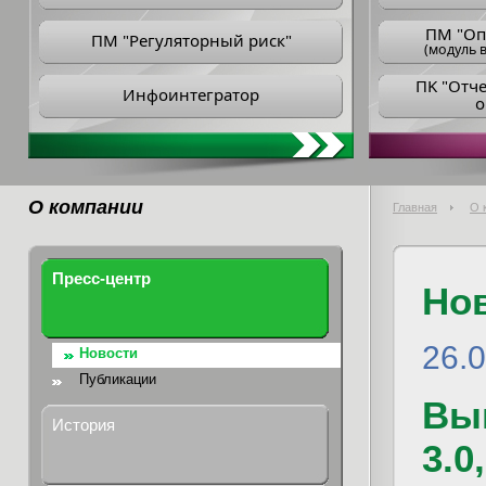
ПM "Оп
ПМ "Регуляторный риск"
(модуль в
ПK "Отч
Инфоинтегратор
о
О компании
Главная
О 
Пресс-центр
Но
26.
Новости
Публикации
Вы
История
3.0