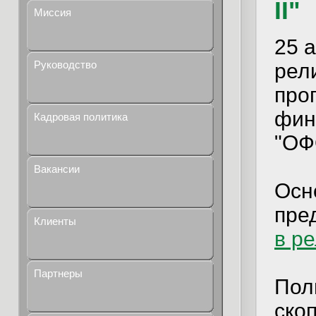
II"
Миссия
25 
Руководство
рели
про
фин
Кадровая политика
"ОФО
Вакансии
Осн
пре
Клиенты
в р
Партнеры
Пол
ско