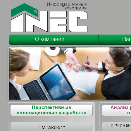
Перспективные
Анализ 
инновационные разработки
о
ПК "Финан
ПМ "АКС-51"