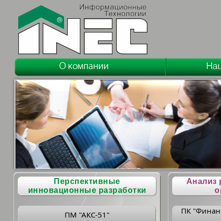
Перспективные
Анализ 
инновационные разработки
о
ПК "Финан
ПМ "АКС-51"