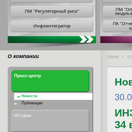
ПM "Оп
ПМ "Регуляторный риск"
(модуль в
ПK "Отч
Инфоинтегратор
о
О компании
Главная
О 
Пресс-центр
Но
30.
Новости
Публикации
ИН
История
34 