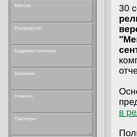
Миссия
30 
рел
верс
Руководство
"Ме
сен
Кадровая политика
ком
отч
Вакансии
Осн
Клиенты
пре
в р
Партнеры
Пол