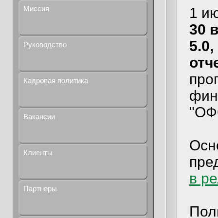
Миссия
1 и
30 
5.0,
Руководство
отч
про
Кадровая политика
фин
"ОФ
Вакансии
Осн
Клиенты
пре
в р
Партнеры
Пол