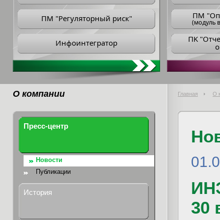
ПM "Оп
ПМ "Регуляторный риск"
(модуль в
ПK "Отч
Инфоинтегратор
о
О компании
Главная
О 
Пресс-центр
Но
01.
Новости
Публикации
ИН
История
30 