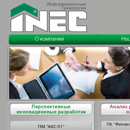
Перспективные
Анализ 
инновационные разработки
о
ПК "Финан
ПМ "АКС-51"