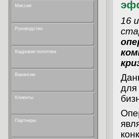
эф
Миссия
16 
Руководство
ста
опе
ком
Кадровая политика
кри
Вакансии
Дан
для
бизн
Клиенты
Опе
Партнеры
явл
кон