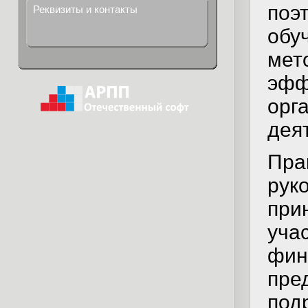
поэ
Реквизиты и контакты
обу
мет
эфф
орг
дея
Пра
рук
при
уча
фин
пре
под