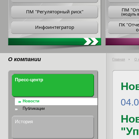
ПM "Оп
ПМ "Регуляторный риск"
(модуль в
ПK "Отч
Инфоинтегратор
о
О компании
Главная
О 
Пресс-центр
Но
04.
Новости
Публикации
Но
История
"У