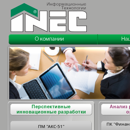
Перспективные
Анализ 
инновационные разработки
о
ПК "Финан
ПМ "АКС-51"