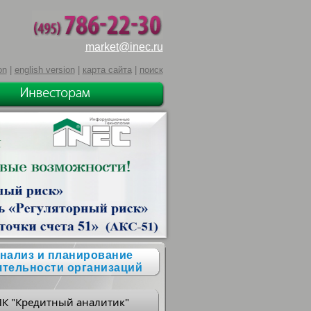
market@inec.ru
on
|
english version
|
карта сайта
|
поиск
нализ и планирование
ятельности организаций
ПК "Кредитный аналитик"