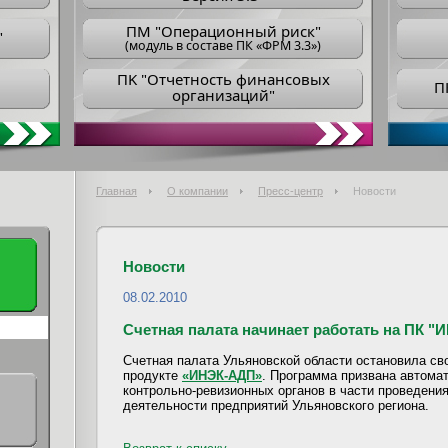
ПM "Операционный риск"
"
(модуль в составе ПК «ФРМ 3.3»)
ПK "Отчетность финансовых
П
организаций"
Главная
О компании
Пресс-центр
Новости
Новости
08.02.2010
Счетная палата начинает работать на ПК 
Счетная палата Ульяновской области остановила св
продукте
«ИНЭК-АДП»
. Программа призвана автома
контрольно-ревизионных органов в части проведени
деятельности предприятий Ульяновского региона.