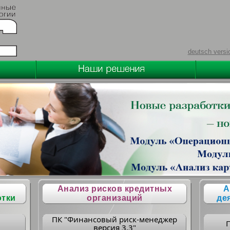
deutsch versi
Анализ рисков кредитных
А
отки
организаций
де
ПК "Финансовый риск-менеджер
версия 3.3"