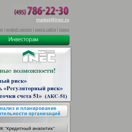
market@inec.ru
on
|
english version
|
карта сайта
|
поиск
нализ и планирование
ятельности организаций
ПК "Кредитный аналитик"