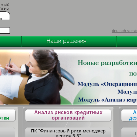
deutsch versi
Анализ рисков кредитных
А
отки
организаций
де
ПК "Финансовый риск-менеджер
версия 3.3"