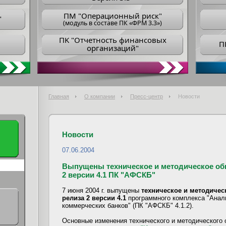
ПM "Операционный риск"
"
(модуль в составе ПК «ФРМ 3.3»)
ПK "Отчетность финансовых
П
организаций"
Главная
О компании
Пресс-центр
Новости
Новости
07.06.2004
Выпущены техническое и методическое обн
2 версии 4.1 ПК "АФСКБ"
7 июня 2004 г. выпущены
техническое и методическ
релиза 2 версии 4.1
программного комплекса "Анал
коммерческих банков" (ПК "АФСКБ" 4.1.2).
Основные изменения технического и методического о