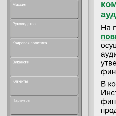
ком
Миссия
ау
Руководство
На 
пов
Кадровая политика
осу
ауд
утв
Вакансии
фин
Клиенты
В к
Инс
фин
Партнеры
про