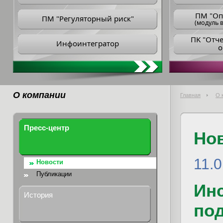
ПM "Оп
ПМ "Регуляторный риск"
(модуль в
ПK "Отч
Инфоинтегратор
о
О компании
Главная
О 
Пресс-центр
Но
11.
Новости
Публикации
Инс
История
по