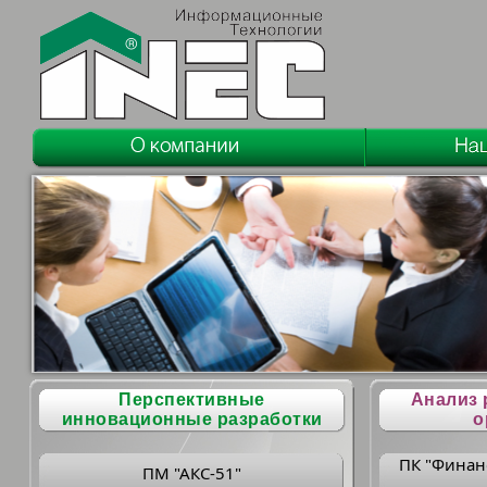
Перспективные
Анализ 
инновационные разработки
о
ПК "Финан
ПМ "АКС-51"