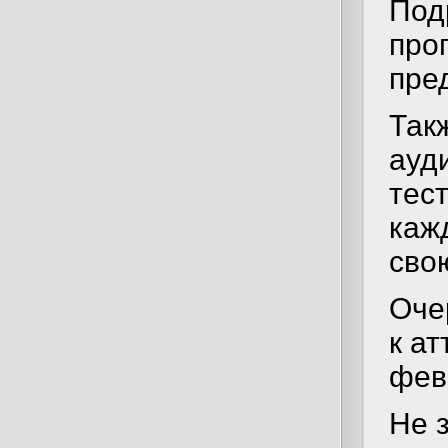
Под
про
пре
Так
ауд
тес
каж
сво
Оче
к ат
фев
Не 