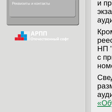
и п
Реквизиты и контакты
экз
ауди
Кро
рее
НП 
с п
ном
Све
раз
ауд
«Об