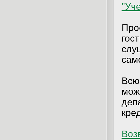
"Уч
Про
гос
слу
сам
Всю
мож
деп
кре
Возв