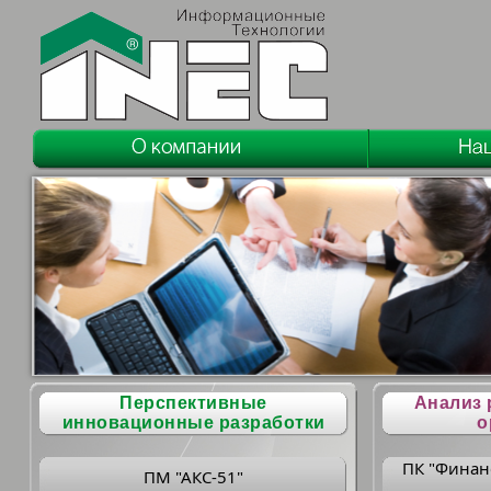
Перспективные
Анализ 
инновационные разработки
о
ПК "Финан
ПМ "АКС-51"