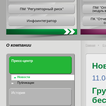
ПM "Оп
ПМ "Регуляторный риск"
(модуль в
ПK "Отч
Инфоинтегратор
о
О компании
Главная
О 
Пресс-центр
Но
11.
Новости
Публикации
Гр
История
бе