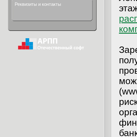
Реквизиты и контакты
эта
рас
ком
Зар
пол
про
мож
(ww
рис
орг
фин
бан