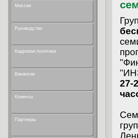
се
Миссия
Гру
Руководство
бес
сем
про
Кадровая политика
"Фи
"ИН
Вакансии
27-2
час
Клиенты
Сем
Партнеры
груп
Лени