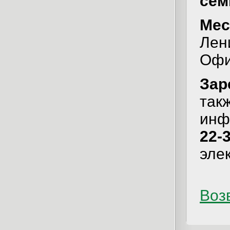
сем
Мес
Лен
Офи
Зар
так
инф
22-
эле
Возв