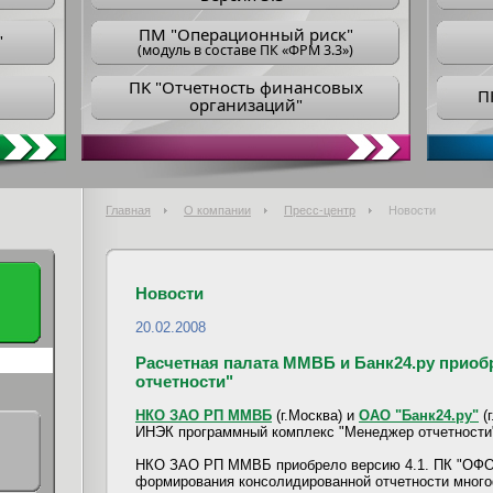
ПM "Операционный риск"
"
(модуль в составе ПК «ФРМ 3.3»)
ПK "Отчетность финансовых
П
организаций"
Главная
О компании
Пресс-центр
Новости
Новости
20.02.2008
Расчетная палата ММВБ и Банк24.ру прио
отчетности"
НКО ЗАО РП ММВБ
(г.Москва) и
ОАО "Банк24.ру"
(г
ИНЭК программный комплекс "Менеджер отчетности"
НКО ЗАО РП ММВБ приобрело версию 4.1. ПК "ОФО-
формирования консолидированной отчетности много