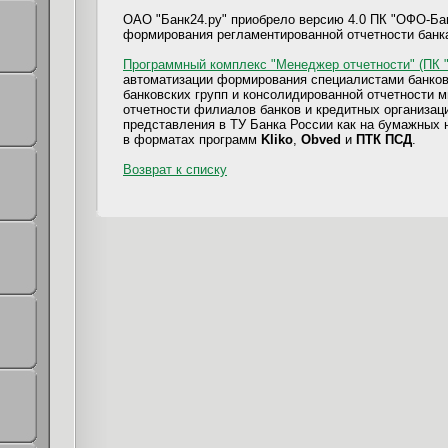
ОАО "Банк24.ру" приобрело версию 4.0 ПК "ОФО-Ба
формирования регламентированной отчетности банк
Программный комплекс "Менеджер отчетности" (ПК 
автоматизации формирования специалистами банков
банковских групп и консолидированной отчетности 
отчетности филиалов банков и кредитных организац
представления в ТУ Банка России как на бумажных н
в форматах программ
Kliko
,
Obved
и
ПТК ПСД
.
Возврат к списку