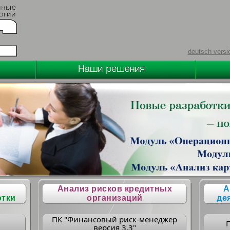
deutsch versi
Анализ рисков кредитных
А
отки
организаций
де
ПК "Финансовый риск-менеджер
версия 3.3"