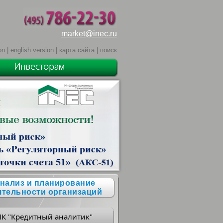
market@inec.ru
on
|
english version
|
карта сайта
|
поиск
нализ и планирование
ятельности организаций
ПК "Кредитный аналитик"