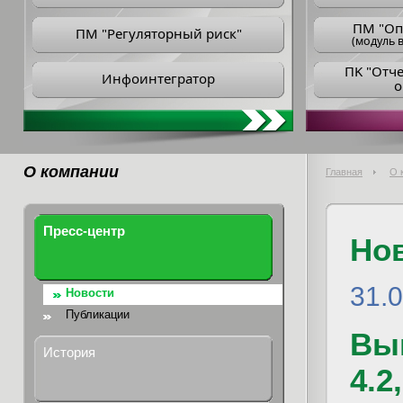
ПM "Оп
ПМ "Регуляторный риск"
(модуль в
ПK "Отч
Инфоинтегратор
о
О компании
Главная
О 
Пресс-центр
Но
31.
Новости
Публикации
Вы
История
4.2