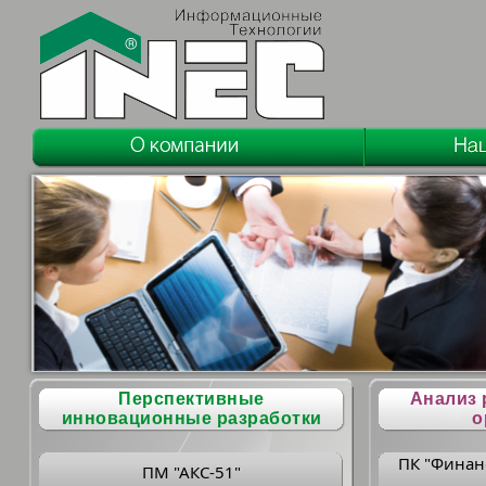
Перспективные
Анализ 
инновационные разработки
о
ПК "Финан
ПМ "АКС-51"