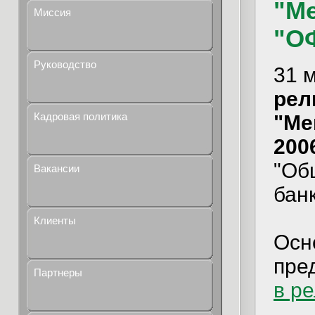
"Ме
Миссия
"О
Руководство
31 
рели
Кадровая политика
"Ме
2006
"Об
Вакансии
бан
Клиенты
Осн
пре
Партнеры
в р