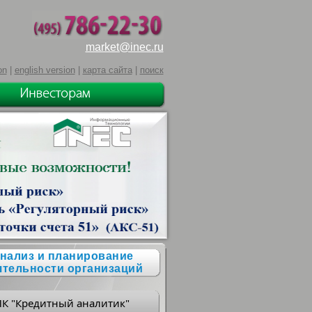
market@inec.ru
on
|
english version
|
карта сайта
|
поиск
нализ и планирование
ятельности организаций
ПК "Кредитный аналитик"