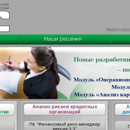
deutsch versi
Анализ рисков кредитных
А
отки
организаций
де
ПК "Финансовый риск-менеджер
версия 3.3"