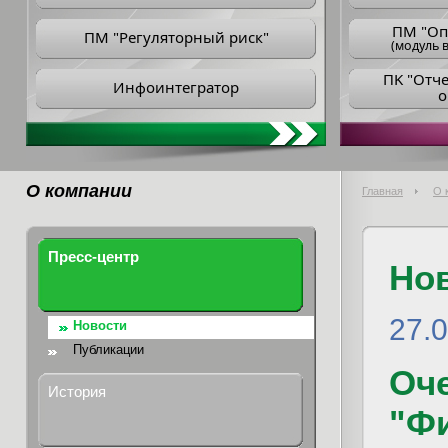
ПM "Оп
ПМ "Регуляторный риск"
(модуль в
ПK "Отч
Инфоинтегратор
о
О компании
Главная
О 
Пресс-центр
Но
27.
Новости
Публикации
Оч
История
"Ф