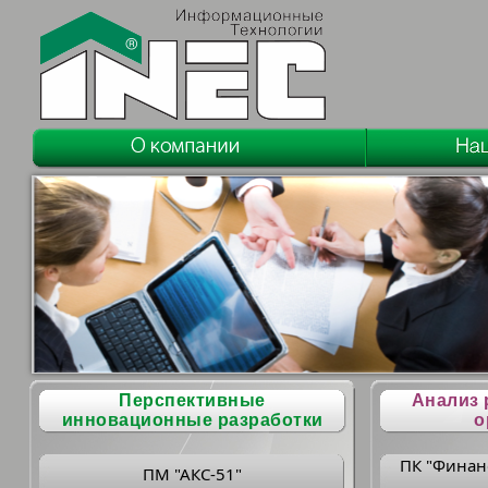
Перспективные
Анализ 
инновационные разработки
о
ПК "Финан
ПМ "АКС-51"