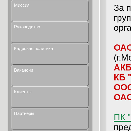
Миссия
За 
гру
орг
Руководство
ОАО
Кадровая политика
(г.М
АКБ
Вакансии
КБ 
ООО
Клиенты
ОАО
Партнеры
ПК 
пре