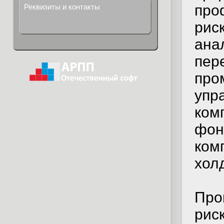
про
Реквизиты и контакты
рис
ана
пер
про
упр
ком
фон
ком
хол
Про
рис