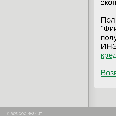
эко
Пол
"Фи
пол
ИНЭ
кре
Возв
© 2025 ООО ИНЭК-ИТ