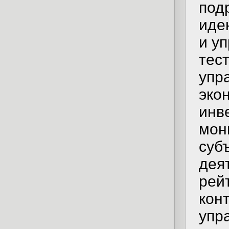
под
иде
и у
тес
упр
эко
инв
мон
суб
дея
рей
кон
упр