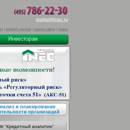
market@inec.ru
on
|
english version
|
карта сайта
|
поиск
нализ и планирование
ятельности организаций
ПК "Кредитный аналитик"