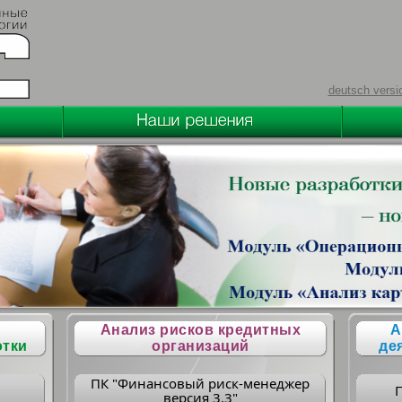
deutsch versi
Анализ рисков кредитных
А
отки
организаций
де
ПК "Финансовый риск-менеджер
версия 3.3"